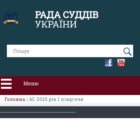
РАДА СУДДІВ
УКРАЇНИ
Меню
Головна
| АС 2025 рік І півріччя
ПРО РСУ
НОВИНИ