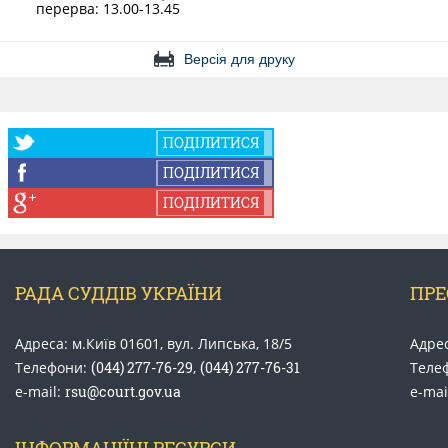
перерва: 13.00-13.45
КОНФЛІКТ ІНТЕРЕСІВ
Версія для друку
НОРМАТИВИ НАВАНТАЖЕННЯ
ПОДІЛИТИСЯ
ГАЛЕРЕЯ
ПОДІЛИТИСЯ
ПОДІЛИТИСЯ
КОНТАКТИ
РАДА СУДДІВ УКРАЇНИ
ПРЕ
Адреса: м.Київ 01601, вул. Липська, 18/5
Адрес
Телефони:
(044) 277-76-29
,
(044) 277-76-31
Теле
e-mail:
rsu@court.gov.ua
e-mai