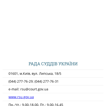
ДОКУМЕНТИ
КАНДИДАТИ ДО КСУ
РІШЕННЯ РСУ
НОРМАТИВНІ ДОКУМЕНТИ
РАДА СУДДІВ УКРАЇНИ
МІЖНАРОДНІ СТАНДАРТИ
01601, м.Київ, вул. Липська, 18/5
СОЦІОЛОГІЧНІ ОПИТУВАННЯ
(044) 277-76-29; (044) 277-76-31
e-mail: rsu@court.gov.ua
СИСТЕМА ОЦІНЮВАННЯ
www.rsu.gov.ua
Пн.-Чт.: 9.00-18.00, Пт.: 9.00-16.45