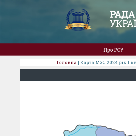
РАДА
УКРА
Про РСУ
Головна
| Карта МЗС 2024 рік І к