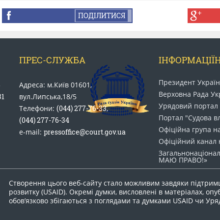
ПОДІЛИТИСЯ
ПРЕС-СЛУЖБА
ІНФОРМАЦІЇН
Президент Украї
5
Адреса: м.Київ 01601,
Верховна Рада Ук
31
вул.Липська,18/5
Урядовий портал
Телефони:
(044) 277-76-33
,
Портал "Судова в
(044) 277-76-34
Офіційна група н
e-mail:
pressoffice@court.gov.ua
Офіційний канал 
Загальнонаціонал
МАЮ ПРАВО​!»
Створення цього веб-сайту стало можливим завдяки підтрим
розвитку (USAID). Окремі думки, висловлені в матеріалах, опу
обов’язково збігаються з поглядами та думками USAID чи Ур