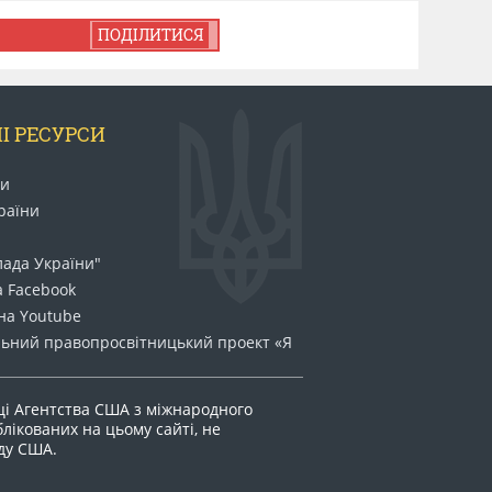
ПОДІЛИТИСЯ
І РЕСУРСИ
ни
раїни
лада України"
а Facebook
на Youtube
ьний право​просвітницький проект «Я
ці Агентства США з міжнародного
блікованих на цьому сайті, не
яду США.