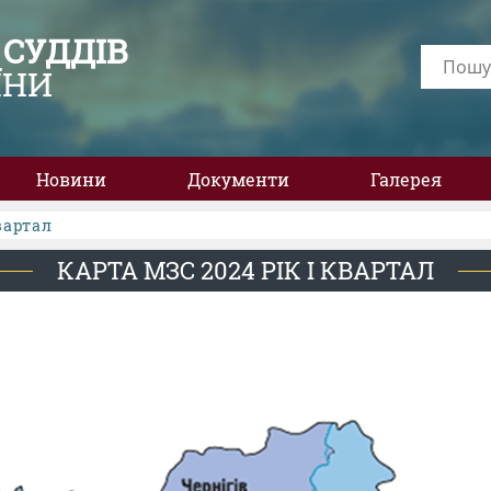
 СУДДІВ
ЇНИ
Новини
Документи
Галерея
вартал
КАРТА МЗС 2024 РІК І КВАРТАЛ