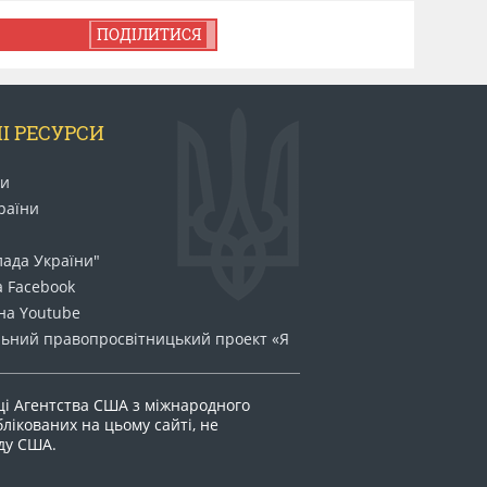
ПОДІЛИТИСЯ
І РЕСУРСИ
ни
раїни
лада України"
а Facebook
на Youtube
ьний право​просвітницький проект «Я
ці Агентства США з міжнародного
блікованих на цьому сайті, не
яду США.