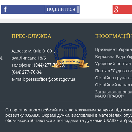
ПОДІЛИТИСЯ
ПРЕС-СЛУЖБА
ІНФОРМАЦІЇН
Президент Украї
5
Адреса: м.Київ 01601,
Верховна Рада Ук
31
вул.Липська,18/5
Урядовий портал
Телефони:
(044) 277-76-33
,
Портал "Судова в
(044) 277-76-34
Офіційна група н
e-mail:
pressoffice@court.gov.ua
Офіційний канал 
Загальнонаціонал
МАЮ ПРАВО​!»
Створення цього веб-сайту стало можливим завдяки підтрим
розвитку (USAID). Окремі думки, висловлені в матеріалах, опу
обов’язково збігаються з поглядами та думками USAID чи Ур