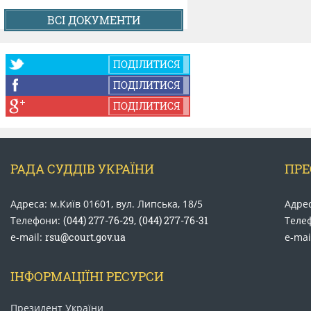
КОНФЛІКТ ІНТЕРЕСІВ
ВСІ ДОКУМЕНТИ
НОРМАТИВИ НАВАНТАЖЕННЯ
ПОДІЛИТИСЯ
ПОДІЛИТИСЯ
ПОДІЛИТИСЯ
ГАЛЕРЕЯ
КОНТАКТИ
РАДА СУДДІВ УКРАЇНИ
ПРЕ
Адреса: м.Київ 01601, вул. Липська, 18/5
Адрес
Телефони:
(044) 277-76-29
,
(044) 277-76-31
Теле
e-mail:
rsu@court.gov.ua
e-mai
ІНФОРМАЦІЇНІ РЕСУРСИ
Президент України