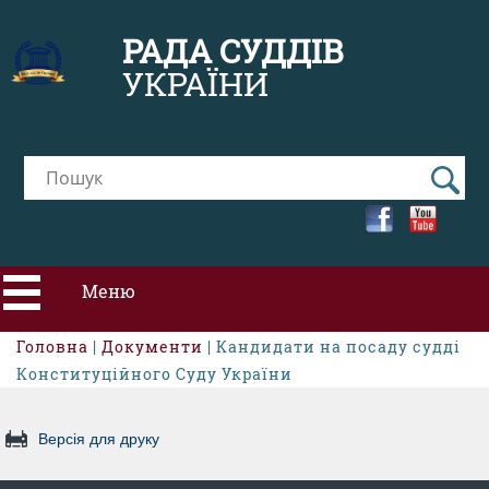
РАДА СУДДІВ
УКРАЇНИ
Меню
Головна
|
Документи
| Кандидати на посаду судді
ПРО РСУ
Конституційного Суду України
НОВИНИ
Версія для друку