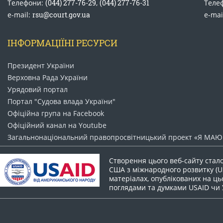
Телефони:
(044) 277-76-29
,
(044) 277-76-31
Теле
e-mail:
rsu@court.gov.ua
e-mai
ІНФОРМАЦІЇНІ РЕСУРСИ
Президент України
Верховна Рада України
Урядовий портал
Портал "Судова влада України"
Офіційна група на Facebook
Офіційний канал на Youtube
Загальнонаціональний право​просвітницький проект «Я МАЮ 
Створення цього веб-сайту стал
США з міжнародного розвитку (US
матеріалах, опублікованих на цьо
поглядами та думками USAID чи