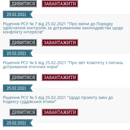
ДОКУМЕНТИ
ДИВИТИСЯ
ЗАВАНТАЖИТИ
25.02.2021
КАНДИДАТИ ДО КСУ
Рішення РСУ № 7 від 25.02.2021 "Про зміни до Порядку
здійснення контролю за дотриманням законодавства щодо
конфлікту інтересів"
РІШЕННЯ РСУ
ДИВИТИСЯ
ЗАВАНТАЖИТИ
25.02.2021
НОРМАТИВНІ ДОКУМЕНТИ
Рішення РСУ № 6 від 25.02.2021 "Про звіт Комітету з питань
дотримання етичних норм"
ДИВИТИСЯ
ЗАВАНТАЖИТИ
МІЖНАРОДНІ СТАНДАРТИ
25.02.2021
Рішення РСУ № 5 від 25.02.2021 "Щодо проекту змін до
СОЦІОЛОГІЧНІ ОПИТУВАННЯ
Кодексу суддівської етики"
ДИВИТИСЯ
ЗАВАНТАЖИТИ
СИСТЕМА ОЦІНЮВАННЯ
25.02.2021