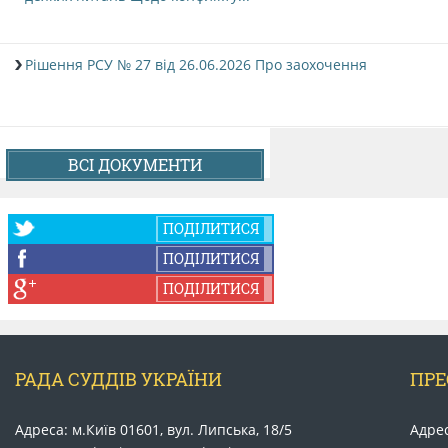
Рішення РСУ № 27 від 26.06.2026 Про заохочення
ВСІ ДОКУМЕНТИ
ПОДІЛИТИСЯ
ПОДІЛИТИСЯ
ПОДІЛИТИСЯ
РАДА СУДДІВ УКРАЇНИ
ПРЕ
Адреса: м.Київ 01601, вул. Липська, 18/5
Адрес