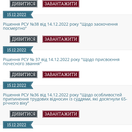
ДОКУМЕНТИ
ДИВИТИСЯ
ЗАВАНТАЖИТИ
15.12.2022
КАНДИДАТИ ДО КСУ
Рішення РСУ №38 від 14.12.2022 року "Щодо заохочення
посмертно"
ДИВИТИСЯ
ЗАВАНТАЖИТИ
РІШЕННЯ РСУ
15.12.2022
Рішення РСУ № 37 від 14.12.2022 року "Щодо присвоєння
НОРМАТИВНІ ДОКУМЕНТИ
почесного звання"
ДИВИТИСЯ
ЗАВАНТАЖИТИ
МІЖНАРОДНІ СТАНДАРТИ
15.12.2022
Рішення РСУ №36 від 14.12.2022 року "Щодо особливостей
припинення трудових відносин із суддями, які досягнули 65-
СОЦІОЛОГІЧНІ ОПИТУВАННЯ
річного віку"
ДИВИТИСЯ
ЗАВАНТАЖИТИ
СИСТЕМА ОЦІНЮВАННЯ
15.12.2022