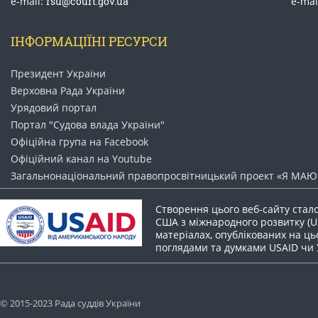
e-mail:
rsu@court.gov.ua
e-mai
ІНФОРМАЦІЇНІ РЕСУРСИ
Президент України
Верховна Рада України
Урядовий портал
Портал "Судова влада України"
Офіційна група на Facebook
Офіційний канал на Youtube
Загальнонаціональний право​просвітницький проект «Я МАЮ 
Створення цього веб-сайту стал
США з міжнародного розвитку (US
матеріалах, опублікованих на цьо
поглядами та думками USAID чи
© 2015-2023 Рада суддів України