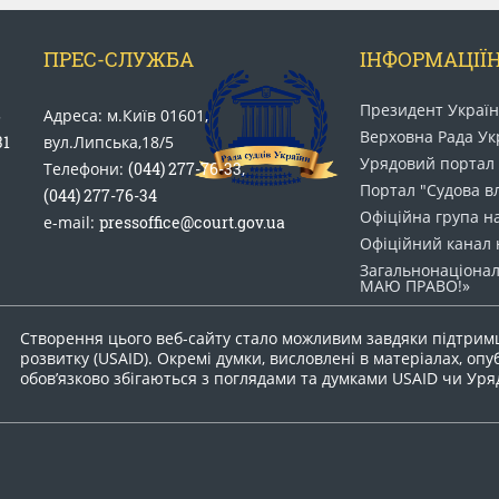
ПРЕС-СЛУЖБА
ІНФОРМАЦІЇН
Президент Украї
5
Адреса: м.Київ 01601,
Верховна Рада Ук
31
вул.Липська,18/5
Урядовий портал
Телефони:
(044) 277-76-33
,
Портал "Судова в
(044) 277-76-34
Офіційна група н
e-mail:
pressoffice@court.gov.ua
Офіційний канал 
Загальнонаціонал
МАЮ ПРАВО​!»
Створення цього веб-сайту стало можливим завдяки підтрим
розвитку (USAID). Окремі думки, висловлені в матеріалах, опу
обов’язково збігаються з поглядами та думками USAID чи Ур