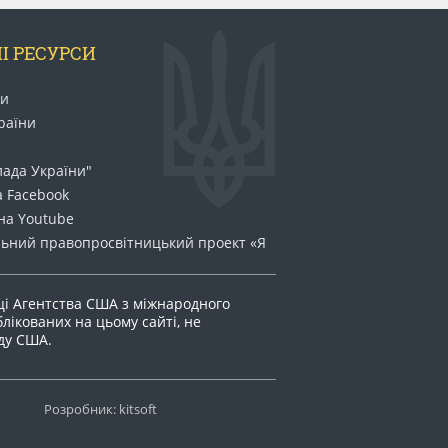
І РЕСУРСИ
ни
раїни
лада України"
а Facebook
на Youtube
ьний право​просвітницький проект «Я
ці Агентства США з міжнародного
блікованих на цьому сайті, не
яду США.
Розробник: kitsoft