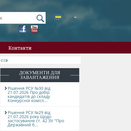
UA
EN
Контакти
есів
ДОКУМЕНТИ ДЛЯ
ЗАВАНТАЖЕННЯ
Рішення РСУ №30 від
21.07.2026 Про добір
кандидатів до складу
Конкурсної комісії...
Рішення РСУ №29 від
21.07.2026 року Щодо
застосування ст. 42 ЗУ "Про
Державний б...