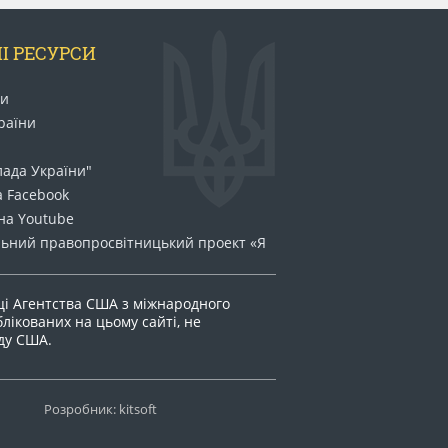
І РЕСУРСИ
ни
раїни
лада України"
а Facebook
на Youtube
ьний право​просвітницький проект «Я
ці Агентства США з міжнародного
блікованих на цьому сайті, не
яду США.
Розробник: kitsoft