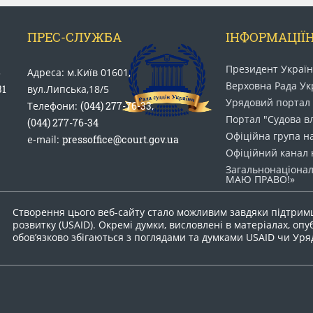
ПРЕС-СЛУЖБА
ІНФОРМАЦІЇН
Президент Украї
5
Адреса: м.Київ 01601,
Верховна Рада Ук
31
вул.Липська,18/5
Урядовий портал
Телефони:
(044) 277-76-33
,
Портал "Судова в
(044) 277-76-34
Офіційна група н
e-mail:
pressoffice@court.gov.ua
Офіційний канал 
Загальнонаціонал
МАЮ ПРАВО​!»
Створення цього веб-сайту стало можливим завдяки підтрим
розвитку (USAID). Окремі думки, висловлені в матеріалах, опу
обов’язково збігаються з поглядами та думками USAID чи Ур