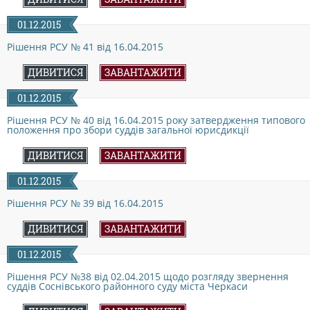
ДОКУМЕНТИ
01.12.2015
Рішення РСУ № 41 від 16.04.2015
КАНДИДАТИ ДО КСУ
ДИВИТИСЯ
ЗАВАНТАЖИТИ
01.12.2015
РІШЕННЯ РСУ
Рішення РСУ № 40 від 16.04.2015 року затвердження типового
положення про збори суддів загальної юрисдикції
НОРМАТИВНІ ДОКУМЕНТИ
ДИВИТИСЯ
ЗАВАНТАЖИТИ
01.12.2015
МІЖНАРОДНІ СТАНДАРТИ
Рішення РСУ № 39 від 16.04.2015
ДИВИТИСЯ
ЗАВАНТАЖИТИ
СОЦІОЛОГІЧНІ ОПИТУВАННЯ
01.12.2015
Рішення РСУ №38 від 02.04.2015 щодо розгляду звернення
СИСТЕМА ОЦІНЮВАННЯ
суддів Соснівського районного суду міста Черкаси