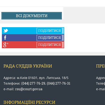
ВСІ ДОКУМЕНТИ
ПОДІЛИТИСЯ
ПОДІЛИТИСЯ
ПОДІЛИТИСЯ
РАДА СУДДІВ УКРАЇНИ
ПРЕ
Адреса: м.Київ 01601, вул. Липська, 18/5
Адрес
Телефони:
(044) 277-76-29
,
(044) 277-76-31
Теле
e-mail:
rsu@court.gov.ua
e-mai
ІНФОРМАЦІЇНІ РЕСУРСИ