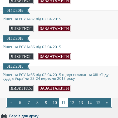
ДИВИТИСЯ
ЗАВАНТАЖИТИ
КОНФЛІКТ ІНТЕРЕСІВ
01.12.2015
Рішення РСУ №37 від 02.04.2015
НОРМАТИВИ НАВАНТАЖЕННЯ
ДИВИТИСЯ
ЗАВАНТАЖИТИ
01.12.2015
ГАЛЕРЕЯ
Рішення РСУ №36 від 02.04.2015
ДИВИТИСЯ
ЗАВАНТАЖИТИ
КОНТАКТИ
01.12.2015
Рішення РСУ №35 від 02.04.2015 щодо скликання ХІІІ з’їзду
суддів України 23-24 вересня 2015 року
ДИВИТИСЯ
ЗАВАНТАЖИТИ
«
6
7
8
9
10
11
12
13
14
15
»
Версія для друку