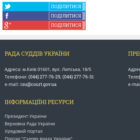
ПОДІЛИТИСЯ
КОНФЛІКТ ІНТЕРЕСІВ
ПОДІЛИТИСЯ
ПОДІЛИТИСЯ
НОРМАТИВИ НАВАНТАЖЕННЯ
ГАЛЕРЕЯ
РАДА СУДДІВ УКРАЇНИ
ПРЕ
Адреса: м.Київ 01601, вул. Липська, 18/5
КОНТАКТИ
Адрес
Телефони:
(044) 277-76-29
,
(044) 277-76-31
Теле
e-mail:
rsu@court.gov.ua
e-mai
ІНФОРМАЦІЇНІ РЕСУРСИ
Президент України
Верховна Рада України
Урядовий портал
Портал "Судова влада України"