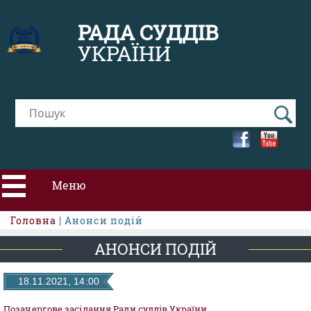
РАДА СУДДІВ
УКРАЇНИ
Меню
Головна
| Анонси подій
ПРО РСУ
АНОНСИ ПОДІЙ
НОВИНИ
18.11.2021, 14:00
Позачергове засідання Ради суддів України