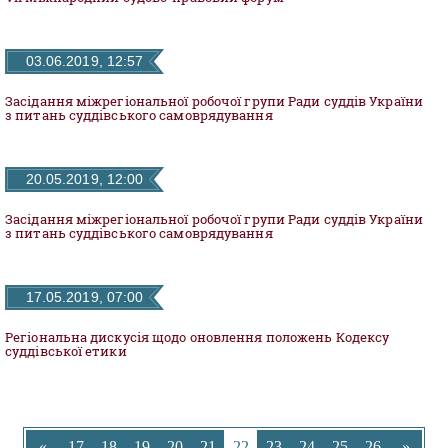
ДОКУМЕНТИ
03.06.2019, 12:57
КАНДИДАТИ ДО КСУ
Засідання міжрегіональної робочої групи Ради суддів України
з питань суддівського самоврядування
РІШЕННЯ РСУ
20.05.2019, 12:00
НОРМАТИВНІ ДОКУМЕНТИ
Засідання міжрегіональної робочої групи Ради суддів України
з питань суддівського самоврядування
МІЖНАРОДНІ СТАНДАРТИ
17.05.2019, 07:00
Регіональна дискусія щодо оновлення положень Кодексу
СОЦІОЛОГІЧНІ ОПИТУВАННЯ
суддівської етики
СИСТЕМА ОЦІНЮВАННЯ
«
17
18
19
20
21
22
23
24
25
26
»