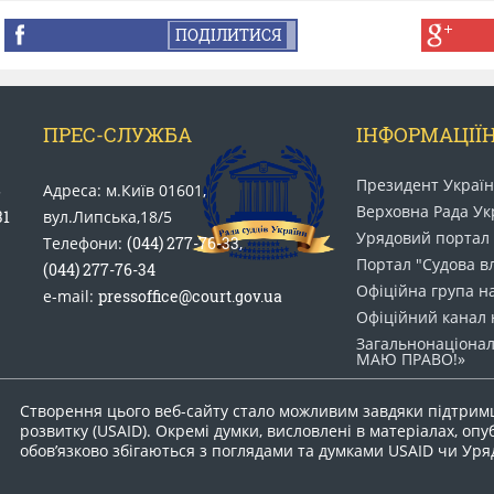
ПОДІЛИТИСЯ
ПРЕС-СЛУЖБА
ІНФОРМАЦІЇН
Президент Украї
5
Адреса: м.Київ 01601,
Верховна Рада Ук
31
вул.Липська,18/5
Урядовий портал
Телефони:
(044) 277-76-33
,
Портал "Судова в
(044) 277-76-34
Офіційна група н
e-mail:
pressoffice@court.gov.ua
Офіційний канал 
Загальнонаціонал
МАЮ ПРАВО​!»
Створення цього веб-сайту стало можливим завдяки підтрим
розвитку (USAID). Окремі думки, висловлені в матеріалах, опу
обов’язково збігаються з поглядами та думками USAID чи Ур