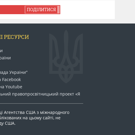
ПОДІЛИТИСЯ
І РЕСУРСИ
ни
раїни
лада України"
а Facebook
на Youtube
ьний право​просвітницький проект «Я
ці Агентства США з міжнародного
блікованих на цьому сайті, не
яду США.