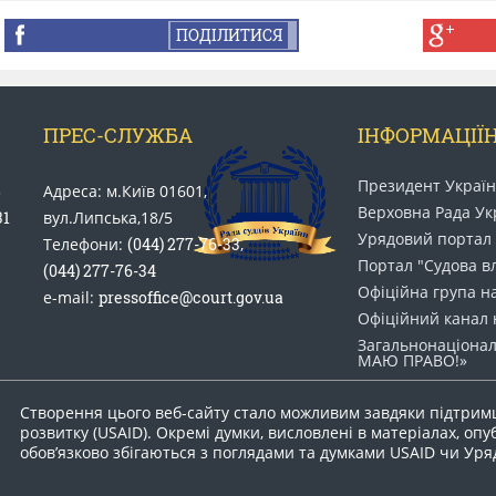
ПОДІЛИТИСЯ
ПРЕС-СЛУЖБА
ІНФОРМАЦІЇН
Президент Украї
5
Адреса: м.Київ 01601,
Верховна Рада Ук
31
вул.Липська,18/5
Урядовий портал
Телефони:
(044) 277-76-33
,
Портал "Судова в
(044) 277-76-34
Офіційна група н
e-mail:
pressoffice@court.gov.ua
Офіційний канал 
Загальнонаціонал
МАЮ ПРАВО​!»
Створення цього веб-сайту стало можливим завдяки підтрим
розвитку (USAID). Окремі думки, висловлені в матеріалах, опу
обов’язково збігаються з поглядами та думками USAID чи Ур