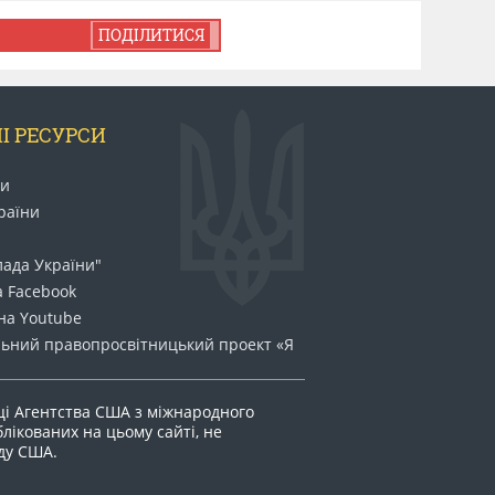
ПОДІЛИТИСЯ
І РЕСУРСИ
ни
раїни
лада України"
а Facebook
на Youtube
ьний право​просвітницький проект «Я
ці Агентства США з міжнародного
блікованих на цьому сайті, не
яду США.