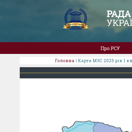
РАДА
УКРА
Про РСУ
Головна
| Карта МЗС 2025 рік І к