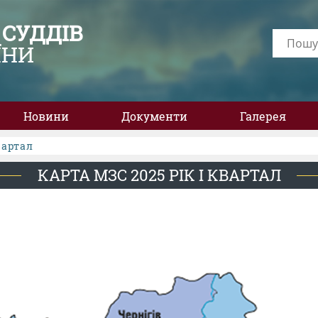
 СУДДІВ
ЇНИ
Новини
Документи
Галерея
вартал
КАРТА МЗС 2025 РІК І КВАРТАЛ