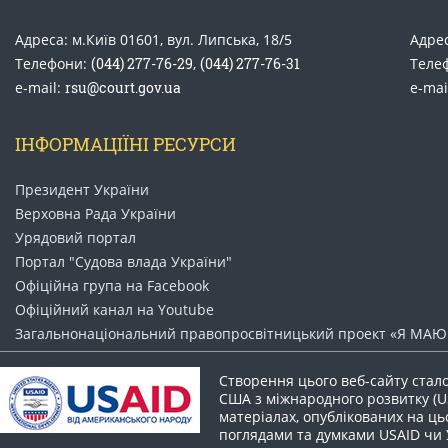
Адреса: м.Київ 01601, вул. Липська, 18/5
Адрес
Телефони:
(044) 277-76-29
,
(044) 277-76-31
Теле
e-mail:
rsu@court.gov.ua
e-mai
ІНФОРМАЦІЇНІ РЕСУРСИ
Президент України
Верховна Рада України
Урядовий портал
Портал "Судова влада України"
Офіційна група на Facebook
Офіційний канал на Youtube
Загальнонаціональний право​просвітницький проект «Я МАЮ 
Створення цього веб-сайту стал
США з міжнародного розвитку (US
матеріалах, опублікованих на цьо
поглядами та думками USAID чи