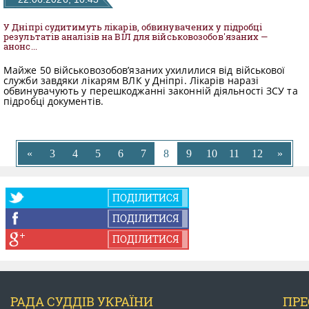
КОНФЛІКТ ІНТЕРЕСІВ
У Дніпрі судитимуть лікарів, обвинувачених у підробці
результатів аналізів на ВІЛ для військовозобов'язаних —
анонс...
НОРМАТИВИ НАВАНТАЖЕННЯ
Майже 50 військовозобов’язаних ухилилися від військової
служби завдяки лікарям ВЛК у Дніпрі. Лікарів наразі
обвинувачують у перешкоджанні законній діяльності ЗСУ та
підробці документів.
ГАЛЕРЕЯ
КОНТАКТИ
«
3
4
5
6
7
8
9
10
11
12
»
ПОДІЛИТИСЯ
ПОДІЛИТИСЯ
ПОДІЛИТИСЯ
РАДА СУДДІВ УКРАЇНИ
ПРЕ