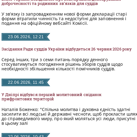
ДОКУМЕНТИ
доброчесності та родинних зв’язків для суддів
У зв’язку із запровадженням нової форми декларації старі
форми втратили чинність та недоступні для заповнення і
подання на офіційному вебсайті Комісії.
КАНДИДАТИ ДО КСУ
23.06.2026, 12:21
РІШЕННЯ РСУ
Засідання Ради суддів України відбудеться 26 червня 2026 року
Серед інших, три з семи питань порядку денного
НОРМАТИВНІ ДОКУМЕНТИ
стосуватимуться погодження рішень зборів суддів щодо
необхідності збільшення кількості помічників суддів.
22.06.2026, 11:45
МІЖНАРОДНІ СТАНДАРТИ
​У Дніпрі відбувся перший молитовний сніданок
прифронтових територій
СОЦІОЛОГІЧНІ ОПИТУВАННЯ
Наталія Боженко: "Спільна молитва і духовна єдність здатні
засилити всі людські й державні чесноти, щоб прокласти шля
до справедливого миру, про який моляться усі люди, присутні
в цьому залі
СИСТЕМА ОЦІНЮВАННЯ
22.06.2026, 10:43