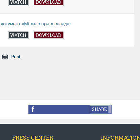
WATCH
DOWNLOAD
 документ «Мірило правовладдя»
WATCH
DOWNLOAD
Print
SHARE
PRESS CENTER
INFORMATIO