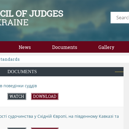
CIL OF JUDGES
KRAINE
News
Documents
Gallery
standards
DOCUMENTS
 поведінки суддів
WATCH
DOWNLOAD
сті судочинства у Східній Європі, на південному Кавказі та