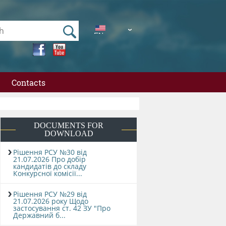
EN
UA
Contacts
DOCUMENTS FOR
DOWNLOAD
Рішення РСУ №30 від
21.07.2026 Про добір
кандидатів до складу
Конкурсної комісії...
Рішення РСУ №29 від
21.07.2026 року Щодо
застосування ст. 42 ЗУ "Про
Державний б...