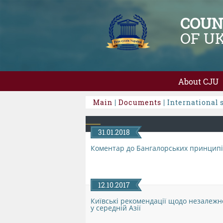
COUN
OF U
About CJU
Main
|
Documents
| International 
31.01.2018
Коментар до Бангалорських принципів
12.10.2017
Київські рекомендації щодо незалежно
у середній Азії