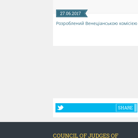
27.06.2017
Розроблений Венеціанською комісією
SHARE
COUNCIL OF JUDGES OF