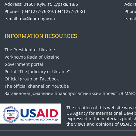
Address: 01601 Kyiv, st. Lypska, 18/5
Addre
Phones:
(044) 277-76-29
,
(044) 277-76-31
Phon
e-mail:
rsu@court.gov.ua
e-mai
INFORMATION RESOURCES
The President of Ukraine
Verkhovna Rada of Ukraine
Government portal
Portal "The Judiciary of Ukraine"
Official group on Facebook
The official channel on Youtube
Загальнонаціональний право​просвітницький проект «Я МАЮ 
The creation of this website was 
US Agency for International Deve
expressed in the materials publish
the views and opinions of USAID 