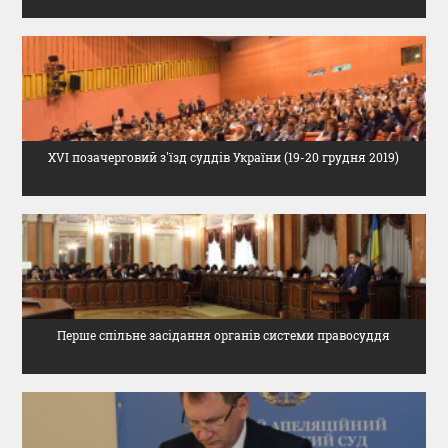
THE EVALUATION SYSTEM
CONFLICT OF INTEREST
НОРМАТИВИ НАВАНТАЖЕННЯ
ХVІ позачерговий з'їзд суддів України (19-20 грудня 2019)
GALLERY
CONTACTS
Перше спільне засідання органів системи правосуддя