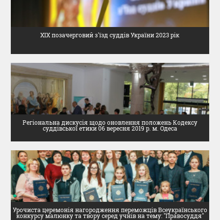
DOCUMENTS
ХІХ позачерговий з'їзд суддів України 2023 рік
MATERIALS AND DESIGNS ORDERS AGENDAS OF
MEETINGS
DECISION OF CJU
Регіональна дискусія щодо оновлення положень Кодексу
NORMATIVE DOCUMENTS
суддівської етики 06 вересня 2019 р. м. Одеса
INTERNATIONAL STANDARDS
PUBLIC OPINION POLLS
Урочиста церемонія нагородження переможців Всеукраїнського
конкурсу малюнку та твору серед учнів на тему: "Правосуддя"