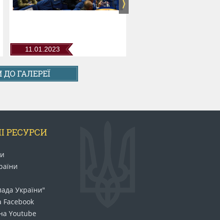
документообігу суду (АСДС)
11.01.2023
11.01.2023
 ДО ГАЛЕРЕЇ
І РЕСУРСИ
ни
раїни
лада України"
а Facebook
на Youtube