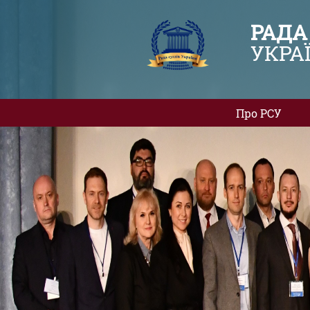
РАДА
УКРА
Про РСУ