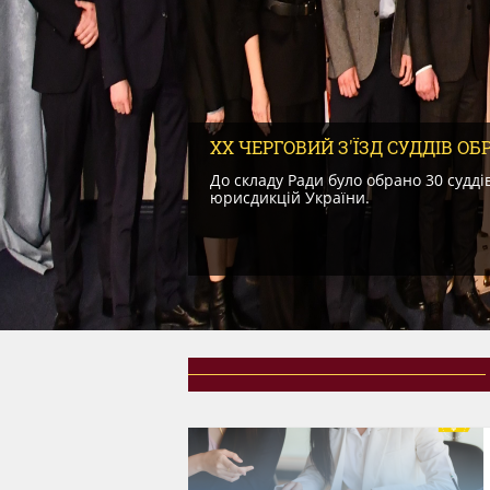
ТУ.
ХХ ЧЕРГОВИЙ З'ЇЗД СУДДІВ ОБ
До складу Ради було обрано 30 суддів
Дорожньої карти з
юрисдикцій України.
ційного курсу
начили основний