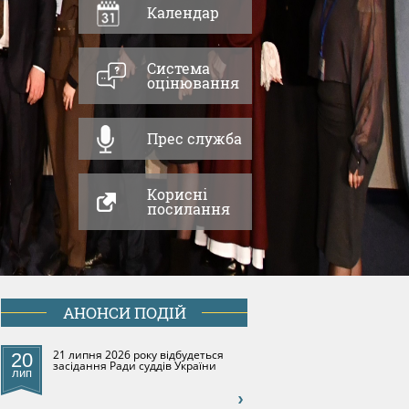
Календар
Система
оцінювання
УБЛІКОВАНО НОВУ РЕДАКЦІЮ КОДЕКСУ СУДДІВСЬКОЇ 
Прес служба
итуаціях, коли незалежність та авторитет судової влади під загр
во виступати на їх захист як на національному, так і на міжнар
Корисні
посилання
АНОНСИ ПОДІЙ
21 липня 2026 року відбудеться
20
засідання Ради суддів України
лип