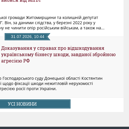
анонси від МІПЛ
ької громади Житомирщини та колишній депутат
. Він, за даними слідства, у березні 2022 року у
у не чинити опір російським військам, а також на...
31.07.2026, 10:44
​Доказування у справах про відшкодування
українському бізнесу шкоди, завданої збройною
агресією РФ
ер Господарського суду Донецької області Костянтин
і щодо фіксації шкоди нежитловій нерухомості
ресією росії проти України.
УСІ НОВИНИ