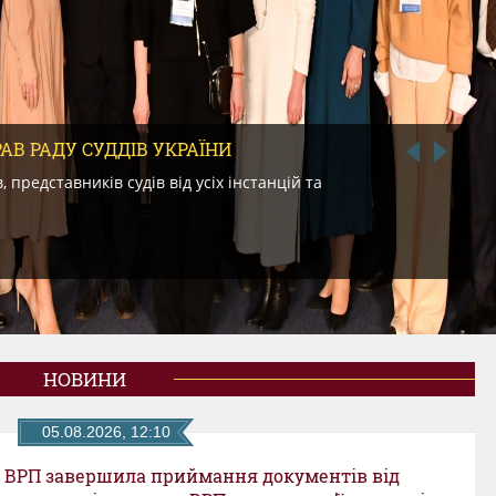
РАВ РАДУ СУДДІВ УКРАЇНИ
ОП
, представників судів від усіх інстанцій та
У с
пра
НОВИНИ
05.08.2026, 12:10
ВРП завершила приймання документів від