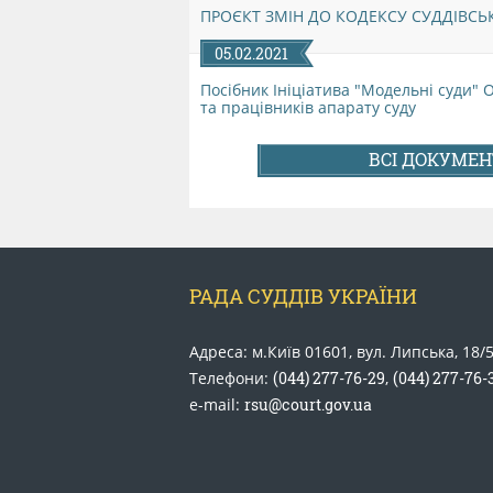
ПРОЄКТ ЗМІН ДО КОДЕКСУ СУДДІВСЬ
05.02.2021
Посібник Ініціатива "Модельні суди" 
та працівників апарату суду
ВСІ ДОКУМЕ
РАДА СУДДІВ УКРАЇНИ
Адреса: м.Київ 01601, вул. Липська, 18/
Телефони:
(044) 277-76-29
,
(044) 277-76-
e-mail:
rsu@court.gov.ua