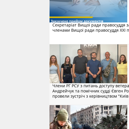
​Секретаріат Вищої ради правосуддя 
членами Вищої ради правосуддя XXІ по
Члени РГ РСУ з питань доступу ветера
Андрейчук та помічник судді Євген Ро
провели зустріч з керівництвом "Київ 