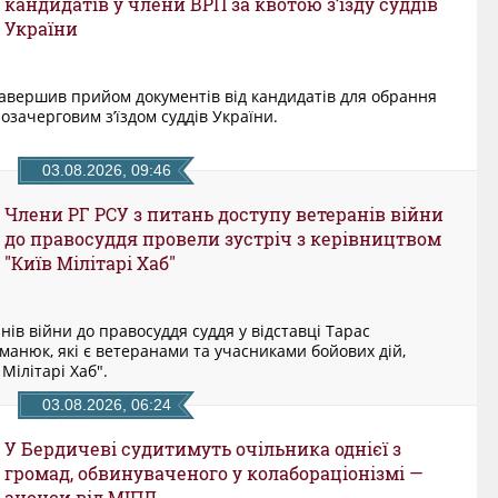
кандидатів у члени ВРП за квотою з’їзду суддів
України
завершив прийом документів від кандидатів для обрання
зачерговим з’їздом суддів України.
03.08.2026, 09:46
Члени РГ РСУ з питань доступу ветеранів війни
до правосуддя провели зустріч з керівництвом
"Київ Мілітарі Хаб"
нів війни до правосуддя суддя у відставці Тарас
манюк, які є ветеранами та учасниками бойових дій,
Мілітарі Хаб".
03.08.2026, 06:24
У Бердичеві судитимуть очільника однієї з
громад, обвинуваченого у колабораціонізмі —