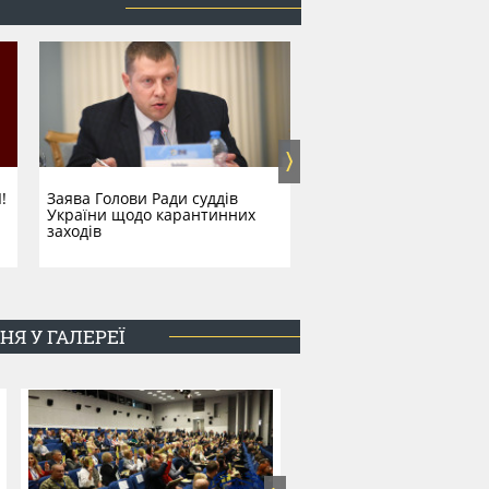
!
​Заява Голови Ради суддів
Рада суддів України
України щодо карантинних
затвердила нове Пол
заходів
про помічника судді
Я У ГАЛЕРЕЇ
Рада суддів України
затвердила Положення про
автоматизовану систему