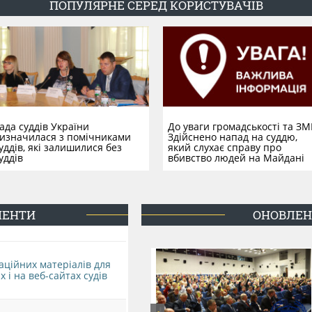
ПОПУЛЯРНЕ СЕРЕД КОРИСТУВАЧІВ
ада суддів України
До уваги громадськості та ЗМІ
изначилася з помічниками
Здійснено напад на суддю,
уддів, які залишилися без
який слухає справу про
уддів
вбивство людей на Майдані
МЕНТИ
ОНОВЛЕНН
аційних матеріалів для
і на веб-сайтах судів
 22 травня 2024 року
Уряд врегулював питання
фіційно почав діяти новий
оплати праці працівників
країнський правопис
державних органів, судів,