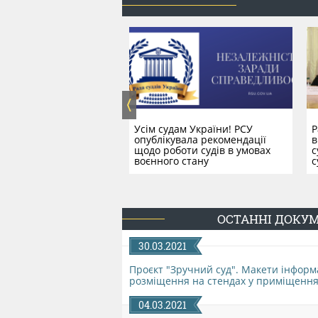
​Усім судам України! РСУ
Р
опублікувала рекомендації
в
щодо роботи судів в умовах
с
воєнного стану
с
ОСТАННІ ДОКУ
30.03.2021
Проєкт "Зручний суд". Макети інформ
розміщення на стендах у приміщеннях 
Звернення Ради суддів
З
України до Національної
о
04.03.2021
поліції України
у