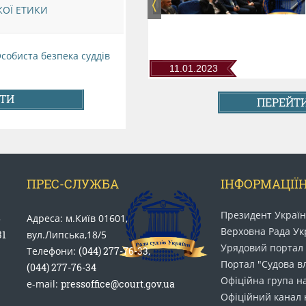
органів та установ системи
КОЇ ЕТИКИ
правосуддя...
Особиста безпека суддів
11.01.2023
НТИ
ПЕРЕЙТИ
ПРЕС-СЛУЖБА
ІНФОРМАЦІЇН
Президент Украї
5
Адреса: м.Київ 01601,
Верховна Рада Ук
31
вул.Липська,18/5
Урядовий портал
Телефони:
(044) 277-76-33
,
Портал "Судова в
(044) 277-76-34
Офіційна група н
e-mail:
pressoffice@court.gov.ua
Офіційний канал 