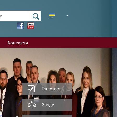
UA
EN
Контакти
Рішення
З'їзди