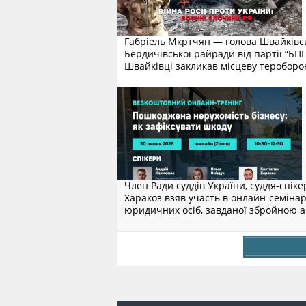
Габріель Мкртчян — голова Швайківс
Бердичівської райради від партії “БПП”
Швайківці закликав місцеву тероборон
Член Ради суддів України, суддя-спік
Харакоз взяв участь в онлайн-семінар
юридичних осіб, завданої збройною аг