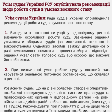
ДОКУМЕНТИ
​Усім судам України! РСУ опублікувала рекомендації
щодо роботи судів в умовах воєнного стану
Усім судам України:
Рада суддів України оприлюднила
КАНДИДАТИ ДО КСУ
рекомендації роботи судів в умовах воєнного стану
1
. Виходячи з поточної ситуації у відповідному регіоні,
РІШЕННЯ РСУ
визначити особливості роботи суду. Зазначене рішення
ухвалювати зборами суддів (за можливості, включно із
використанням будь-яких засобів зв'язку дистанційно) У
разі неможливості скликати і провести збори – відповідні
НОРМАТИВНІ ДОКУМЕНТИ
рішення ухвалювати головою суду або особою, що виконує
його обов'язки.
МІЖНАРОДНІ СТАНДАРТИ
2.
При визначенні умов роботи суду у воєнний час,
керуватися реальною поточною обстановкою, що склалася
в регіоні.
СОЦІОЛОГІЧНІ ОПИТУВАННЯ
Роз'яснити судам, що на рівні областей створені оперативні
штаби, які координують діяльність системи правосуддя та
правоохоронних органів у відповідному регіоні (на рівні
СИСТЕМА ОЦІНЮВАННЯ
військових адміністрацій в областях, голів апеляційних судів
та ТУДСА). Рекомендувати при прийнятті рішень щодо умов
роботи суду узгоджувати їх з такими штабами, виходячи з