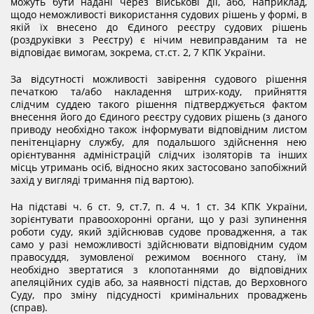
можуть бути надані через військові дії, або, наприклад,
щодо неможливості використання судових рішень у формі, в
якій їх внесено до Єдиного реєстру судових рішень
(роздруківки з Реєстру) є нічим невиправданим та не
відповідає вимогам, зокрема, ст.ст. 2, 7 КПК України.
За відсутності можливості завірення судового рішення
печаткою та/або накладення штрих-коду, прийняття
слідчим суддею такого рішення підтверджується фактом
внесення його до Єдиного реєстру судових рішень (з даного
приводу необхідно також інформувати відповідним листом
пенітенціарну службу, для подальшого здійснення нею
орієнтування адміністрацій слідчих ізоляторів та інших
місць утримань осіб, відносно яких застосовано запобіжний
захід у вигляді тримання під вартою).
На підставі ч. 6 ст. 9, ст.7, п. 4 ч. 1 ст. 34 КПК України,
зорієнтувати правоохоронні органи, що у разі зупинення
роботи суду, який здійснював судове провадження, а так
само у разі неможливості здійснювати відповідним судом
правосуддя, зумовленої режимом воєнного стану, їм
необхідно звертатися з клопотаннями до відповідних
апеляційних судів або, за наявності підстав, до Верховного
Суду, про зміну підсудності кримінальних проваджень
(справ).