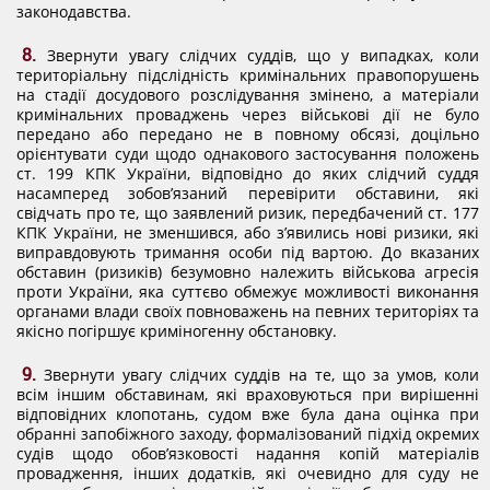
законодавства.
8.
Звернути увагу слідчих суддів, що у випадках, коли
територіальну підслідність кримінальних правопорушень
на стадії досудового розслідування змінено, а матеріали
кримінальних проваджень через військові дії не було
передано або передано не в повному обсязі, доцільно
орієнтувати суди щодо однакового застосування положень
ст. 199 КПК України, відповідно до яких слідчий суддя
насамперед зобов’язаний перевірити обставини, які
свідчать про те, що заявлений ризик, передбачений ст. 177
КПК України, не зменшився, або з’явились нові ризики, які
виправдовують тримання особи під вартою. До вказаних
обставин (ризиків) безумовно належить військова агресія
проти України, яка суттєво обмежує можливості виконання
органами влади своїх повноважень на певних територіях та
якісно погіршує криміногенну обстановку.
9.
Звернути увагу слідчих суддів на те, що за умов, коли
всім іншим обставинам, які враховуються при вирішенні
відповідних клопотань, судом вже була дана оцінка при
обранні запобіжного заходу, формалізований підхід окремих
судів щодо обов’язковості надання копій матеріалів
провадження, інших додатків, які очевидно для суду не