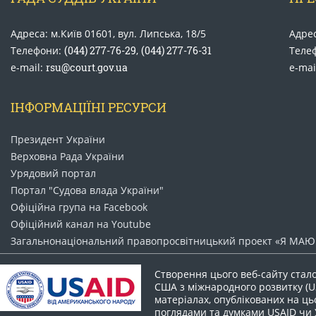
Адреса: м.Київ 01601, вул. Липська, 18/5
Адрес
Телефони:
(044) 277-76-29
,
(044) 277-76-31
Теле
e-mail:
rsu@court.gov.ua
e-mai
ІНФОРМАЦІЇНІ РЕСУРСИ
Президент України
Верховна Рада України
Урядовий портал
Портал "Судова влада України"
Офіційна група на Facebook
Офіційний канал на Youtube
Загальнонаціональний право​просвітницький проект «Я МАЮ 
Створення цього веб-сайту стал
США з міжнародного розвитку (US
матеріалах, опублікованих на цьо
поглядами та думками USAID чи