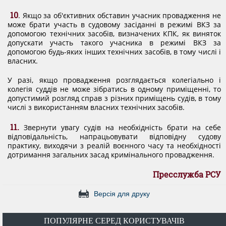
10
. Якщо за об'єктивних обставин учасник провадження не
може брати участь в судовому засіданні в режимі ВКЗ за
допомогою технічних засобів, визначених КПК, як виняток
допускати участь такого учасника в режимі ВКЗ за
допомогою будь-яких інших технічних засобів, в тому числі і
власних.
У разі, якщо провадження розглядається колегіально і
колегія суддів не може зібратись в одному приміщенні, то
допустимий розгляд справ з різних приміщень судів, в тому
числі з використанням власних технічних засобів.
11.
Звернути увагу судів на необхідність брати на себе
відповідальність, напрацьовувати відповідну судову
практику, виходячи з реалій воєнного часу та необхідності
дотримання загальних засад кримінального провадження.
Пресслужба РСУ
Версія для друку
ПОПУЛЯРНЕ СЕРЕД КОРИСТУВАЧІВ