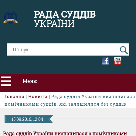
РАДА СУДДІВ
УКРАЇНИ
Меню
Головна
|
Новини
| Рада суддів України визначилася
ПРО РСУ
помічниками суддів, які залишилися без суддів
НОВИНИ
15.09.2016, 12:04
Рада суддів України визначилася з помічниками