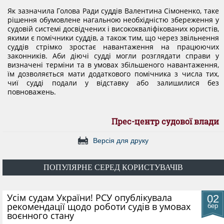
Як зазначила Голова Ради суддів Валентина Сімоненко, таке
КОНФЛІКТ ІНТЕРЕСІВ
рішення обумовлене нагальною необхідністю збереження у
судовій системі досвідчених і висококваліфікованих юристів,
якими є помічники суддів, а також тим, що через звільнення
НОРМАТИВИ НАВАНТАЖЕННЯ
суддів стрімко зростає навантаження на працюючих
законників. Аби діючі судді могли розглядати справи у
визначені терміни та в умовах збільшеного навантаження,
їм дозволяється мати додаткового помічника з числа тих,
ГАЛЕРЕЯ
чиї судді подали у відставку або залишилися без
повноважень.
КОНТАКТИ
Прес-центр судової влади
Версія для друку
ПОПУЛЯРНЕ СЕРЕД КОРИСТУВАЧІВ
​Усім судам України! РСУ опублікувала
02
рекомендації щодо роботи судів в умовах
бер
воєнного стану