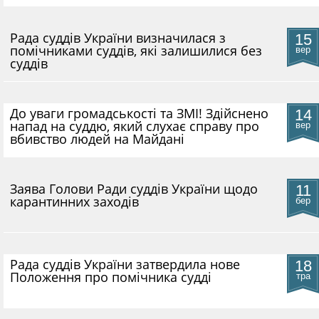
Рада суддів України визначилася з
15
помічниками суддів, які залишилися без
вер
суддів
До уваги громадськості та ЗМІ! Здійснено
14
напад на суддю, який слухає справу про
вер
вбивство людей на Майдані
​Заява Голови Ради суддів України щодо
11
карантинних заходів
бер
Рада суддів України затвердила нове
18
Положення про помічника судді
тра