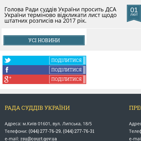
Голова Ради суддів України просить ДСА
01
України терміново відкликати лист щодо
лют
штатних розписів на 2017 рік.
УСІ НОВИНИ
ПОДІЛИТИСЯ
ПОДІЛИТИСЯ
ПОДІЛИТИСЯ
РАДА СУДДІВ УКРАЇНИ
ПРЕ
Адреса: м.Київ 01601, вул. Липська, 18/5
Адрес
Телефони:
(044) 277-76-29
,
(044) 277-76-31
Теле
e-mail:
rsu@court.gov.ua
e-mai