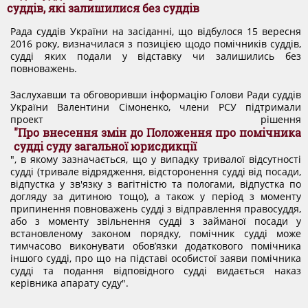
ДОКУМЕНТИ
суддів, які залишилися без суддів
Рада суддів України на засіданні, що відбулося 15 вересня
2016 року, визначилася з позицією щодо помічників суддів,
КАНДИДАТИ ДО КСУ
судді яких подали у відставку чи залишились без
повноважень.
Заслухавши та обговоривши інформацію Голови Ради суддів
РІШЕННЯ РСУ
України Валентини Сімоненко, члени РСУ підтримали
проект рішення
"Про внесення змін до Положення про помічника
НОРМАТИВНІ ДОКУМЕНТИ
судді суду загальної юрисдикції
", в якому зазначається, що у випадку тривалої відсутності
судді (тривале відрядження, відсторонення судді від посади,
відпустка у зв'язку з вагітністю та пологами, відпустка по
МІЖНАРОДНІ СТАНДАРТИ
догляду за дитиною тощо), а також у період з моменту
припинення повноважень судді з відправлення правосуддя,
або з моменту звільнення судді з займаної посади у
встановленому законом порядку, помічник судді може
СОЦІОЛОГІЧНІ ОПИТУВАННЯ
тимчасово виконувати обов’язки додаткового помічника
іншого судді, про що на підставі особистої заяви помічника
судді та подання відповідного судді видається наказ
СИСТЕМА ОЦІНЮВАННЯ
керівника апарату суду".