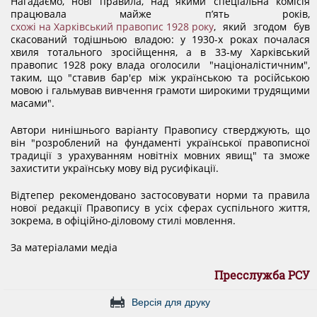
Нагадаємо, нові правила, над якими спеціальна комісія
працювала майже п’ять років,
КОНФЛІКТ ІНТЕРЕСІВ
схожі на Харківський правопис 1928 року
, який згодом був
скасований тодішньою владою: у 1930-х роках почалася
хвиля тотального зросійщення, а в 33-му Харківський
НОРМАТИВИ НАВАНТАЖЕННЯ
правопис 1928 року влада оголосили "націоналістичним",
таким, що "ставив бар'єр між українською та російською
мовою і гальмував вивчення грамоти широкими трудящими
масами".
ГАЛЕРЕЯ
Автори нинішнього варіанту Правопису стверджують, що
він "розроблений на фундаменті української правописної
традиції з урахуванням новітніх мовних явищ" та зможе
КОНТАКТИ
захистити українську мову від русифікації.
Відтепер рекомендовано застосовувати норми та правила
нової редакції Правопису в усіх сферах суспільного життя,
зокрема, в офіційно-діловому стилі мовлення.
За матеріалами медіа
Пресслужба РСУ
Версія для друку