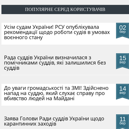
ПОПУЛЯРНЕ СЕРЕД КОРИСТУВАЧІВ
​Усім судам України! РСУ опублікувала
02
рекомендації щодо роботи судів в умовах
бер
воєнного стану
Рада суддів України визначилася з
15
помічниками суддів, які залишилися без
вер
суддів
До уваги громадськості та ЗМІ! Здійснено
14
напад на суддю, який слухає справу про
вер
вбивство людей на Майдані
​Заява Голови Ради суддів України щодо
11
карантинних заходів
бер