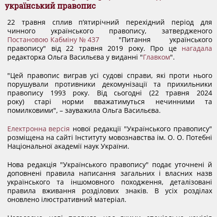
ДОКУМЕНТИ
український правопис
22 травня сплив пʼятирічний перехідний період для
чинного українського правопису, затвердженого
КАНДИДАТИ ДО КСУ
Постановою Кабміну № 437
"Питання українського
правопису" від 22 травня 2019 року. Про це
нагадала
редакторка Ольга Васильєва у виданні "
Главком
".
РІШЕННЯ РСУ
"Цей правопис виграв усі судові справи, які проти нього
порушували противники декомунізації та прихильники
правопису 1993 року. Від сьогодні (22 травня 2024
НОРМАТИВНІ ДОКУМЕНТИ
року) старі норми вважатимуться нечинними та
помилковими", – зауважила Ольга Васильєва.
Електронна версія
нової редакції "Українського правопису"
МІЖНАРОДНІ СТАНДАРТИ
розміщена на сайті Інституту мовознавства ім. О. О. Потебні
Національної академії наук України.
Нова редакція "Українського правопису" подає уточнені й
СОЦІОЛОГІЧНІ ОПИТУВАННЯ
доповнені правила написання загальних і власних назв
українського та іншомовного походження, деталізовані
правила вживання розділових знаків. В усіх розділах
СИСТЕМА ОЦІНЮВАННЯ
оновлено ілюстративний матеріал.