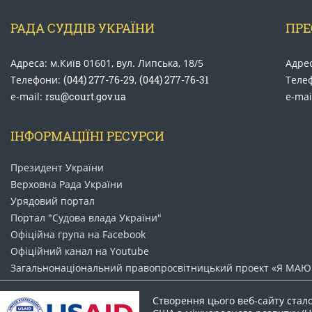
РАДА СУДДІВ УКРАЇНИ
ПРЕ
Адреса: м.Київ 01601, вул. Липська, 18/5
Адрес
Телефони:
(044) 277-76-29
,
(044) 277-76-31
Теле
e-mail:
rsu@court.gov.ua
e-mai
ІНФОРМАЦІЇНІ РЕСУРСИ
Президент України
Верховна Рада України
Урядовий портал
Портал "Судова влада України"
Офіційна група на Facebook
Офіційний канал на Youtube
Загальнонаціональний право​просвітницький проект «Я МАЮ 
Створення цього веб-сайту стал