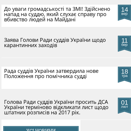
До уваги громадськості та ЗМІ! Здійснено
14
напад на суддю, який слухає справу про
вер
вбивство людей на Майдані
​Заява Голови Ради суддів України щодо
11
карантинних заходів
бер
Рада суддів України затвердила нове
18
Положення про помічника судді
тра
Голова Ради суддів України просить ДСА
01
України терміново відкликати лист щодо
лют
штатних розписів на 2017 рік.
УСІ НОВИНИ