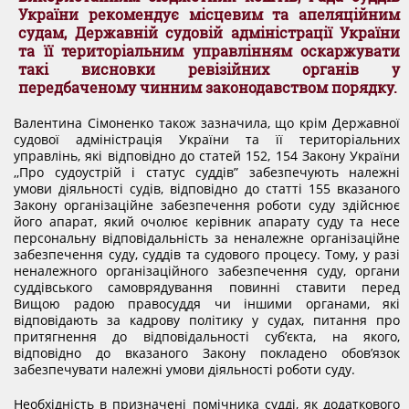
України рекомендує місцевим та апеляційним
судам, Державній судовій адміністрації України
та її територіальним управлінням оскаржувати
такі висновки ревізійних органів у
передбаченому чинним законодавством порядку.
Валентина Сімоненко також зазначила, що крім Державної
судової адміністрація України та її територіальних
управлінь, які відповідно до статей 152, 154 Закону України
,,Про судоустрій і статус суддів” забезпечують належні
умови діяльності судів, відповідно до статті 155 вказаного
Закону організаційне забезпечення роботи суду здійснює
його апарат, який очолює керівник апарату суду та несе
персональну відповідальність за неналежне організаційне
забезпечення суду, суддів та судового процесу. Тому, у разі
неналежного організаційного забезпечення суду, органи
суддівського самоврядування повинні ставити перед
Вищою радою правосуддя чи іншими органами, які
відповідають за кадрову політику у судах, питання про
притягнення до відповідальності суб’єкта, на якого,
відповідно до вказаного Закону покладено обов’язок
забезпечувати належні умови діяльності роботи суду.
Необхідність в призначені помічника судді, як додаткового