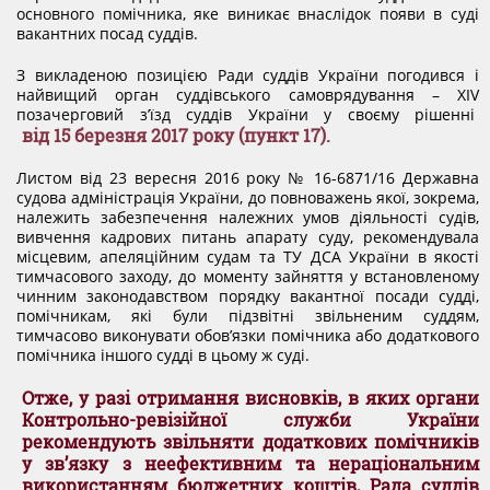
основного помічника, яке виникає внаслідок появи в суді
вакантних посад суддів.
З викладеною позицією Ради суддів України погодився і
найвищий орган суддівського самоврядування – XIV
позачерговий з’їзд суддів України у своєму рішенні
від 15 березня 2017 року (пункт 17).
Листом від 23 вересня 2016 року № 16-6871/16 Державна
судова адміністрація України, до повноважень якої, зокрема,
належить забезпечення належних умов діяльності судів,
вивчення кадрових питань апарату суду, рекомендувала
місцевим, апеляційним судам та ТУ ДСА України в якості
тимчасового заходу, до моменту зайняття у встановленому
чинним законодавством порядку вакантної посади судді,
помічникам, які були підзвітні звільненим суддям,
тимчасово виконувати обов’язки помічника або додаткового
помічника іншого судді в цьому ж суді.
Отже, у разі отримання висновків, в яких органи
Контрольно-ревізійної служби України
рекомендують звільняти додаткових помічників
у зв’язку з неефективним та нераціональним
використанням бюджетних коштів, Рада суддів