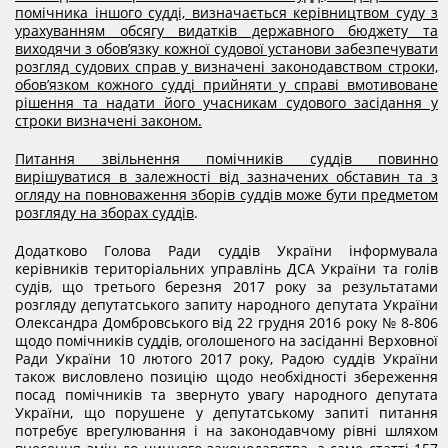
помічника іншого судді, визначається керівництвом суду з
урахуванням обсягу видатків державного бюджету та
виходячи з обов’язку кожної судової установи забезпечувати
розгляд судових справ у визначені законодавством строки,
обов’язком кожного судді прийняти у справі вмотивоване
рішення та надати його учасникам судового засідання у
строки визначені законом.
Питання звільнення помічників суддів повинно
вирішуватися в залежності від зазначених обставин та з
огляду на повноваження зборів суддів може бути предметом
розгляду на зборах суддів
.
Додатково Голова Ради суддів України інформувала
керівників територіальних управлінь ДСА України та голів
судів, що третього березня 2017 року за результатами
розгляду депутатського запиту народного депутата України
Олександра Домбровського від 22 грудня 2016 року № 8-806
щодо помічників суддів, оголошеного на засіданні Верховної
Ради України 10 лютого 2017 року, Радою суддів України
також висловлено позицію щодо необхідності збереження
посад помічників та звернуто увагу народного депутата
України, що порушене у депутатському запиті питання
потребує врегулювання і на законодавчому рівні шляхом