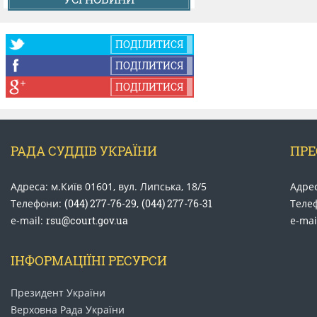
ПОДІЛИТИСЯ
ПОДІЛИТИСЯ
ПОДІЛИТИСЯ
РАДА СУДДІВ УКРАЇНИ
ПРЕ
Адреса: м.Київ 01601, вул. Липська, 18/5
Адрес
Телефони:
(044) 277-76-29
,
(044) 277-76-31
Теле
e-mail:
rsu@court.gov.ua
e-mai
ІНФОРМАЦІЇНІ РЕСУРСИ
Президент України
Верховна Рада України