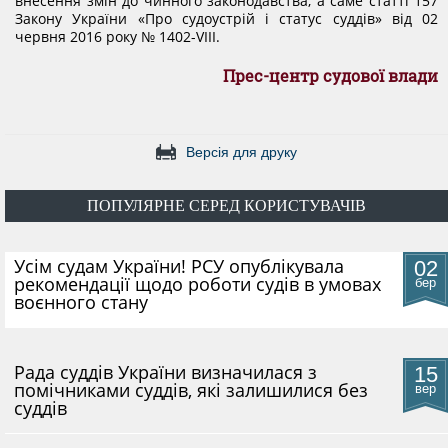
внесення змін до чинного законодавства, а саме статті 157
Закону України «Про судоустрій і статус суддів» від 02
червня 2016 року № 1402-VIII.
Прес-центр судової влади
Версія для друку
ПОПУЛЯРНЕ СЕРЕД КОРИСТУВАЧІВ
​Усім судам України! РСУ опублікувала
02
рекомендації щодо роботи судів в умовах
бер
воєнного стану
Рада суддів України визначилася з
15
помічниками суддів, які залишилися без
вер
суддів