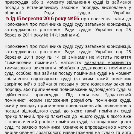
правосуддя або з моменту звільнення судді із займаної
КОНФЛІКТ ІНТЕРЕСІВ
посади у встановленому законом порядку, висловлена у
рішенні Ради суддів України
в
ід 15 вересня 2016 року № 56
про внесення зміни до
Положення про помічника судді суду загальної юрисдикції,
НОРМАТИВИ НАВАНТАЖЕННЯ
затвердженого рішенням Ради суддів України від 25
березня 2011 року № 14 (зі змінами).
Положення про помічника судді суду загальної юрисдикції,
ГАЛЕРЕЯ
затвердженого рішенням Ради суддів України від 25
березня 2011 року № 14 (зі змінами) не містить поняття
"тимчасовий помічник", натомість
визначає можливість
КОНТАКТИ
тимчасового виконання обов’язків додаткового помічника
судді
особою, яка займає посаду помічника судді на момент
звільнення відповідного судді (за яким такий помічник
закріплений) з займаної посади у встановленому законом
порядку, або припинення повноважень відповідного судді зі
здійснення правосуддя. Під поняттям "додатковий
помічник" норми Положення розуміють помічника судді,
який у випадку припинення повноважень або звільнення з
посади відповідного судді, до якого такий помічник судді
прикріплений, прикріплюється до іншого судді, в якого вже
є призначений раніше помічник судді, за поданням цього
судді та заявою помічника. Означене впроваджено з метою
вирівнювання додаткового навантаження на суддю та його