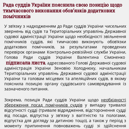
ДОКУМЕНТИ
Рада суддів України пояснила свою позицію щодо
тимчасового виконання обов’язків додаткових
помічників
КАНДИДАТИ ДО КСУ
У зв’язку з надходженням до Ради суддів України чисельних
звернень від судів та Територіальних управлінь Державної
судової адміністрації України щодо необхідності звільнення
РІШЕННЯ РСУ
помічників суддів, які тимчасово виконують обов’язки
додаткових помічників, за результатами проведених
перевірок органами Контрольно-ревізійної служби України,
Голова Ради суддів України Валентина Сімоненко
НОРМАТИВНІ ДОКУМЕНТИ
підписала листа
, адресованого Голові Державної судової
адміністрація України Зеновію Холоднюку, начальникам
Територіальних управлінь Державної судової адміністрації
України та головам місцевих та апеляційних судів, в якому
МІЖНАРОДНІ СТАНДАРТИ
пояснила позицію органу суддівського самоврядування із
зазначеного питання.
СОЦІОЛОГІЧНІ ОПИТУВАННЯ
Зокрема, позиція Ради суддів України щодо
необхідності
збереження посад помічників суддів
у випадку тривалої
відсутності судді (тривале відрядження, відсторонення судді
від посади, відпустка у зв'язку з вагітністю та пологами,
СИСТЕМА ОЦІНЮВАННЯ
відпустка для догляду за дитиною тощо), а також у період з
моменту припинення повноважень судді зі здійснення