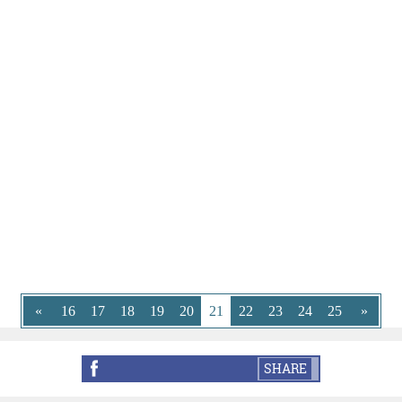
«
16
17
18
19
20
21
22
23
24
25
»
SHARE