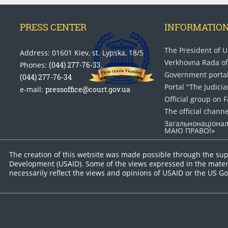
PRESS CENTER
INFORMATIO
The President of U
Address: 01601 Kiev, st. Lypska, 18/5
Verkhovna Rada of
Phones:
(044) 277-76-33
,
Government porta
(044) 277-76-34
Portal "The Judicia
e-mail:
pressoffice@court.gov.ua
Official group on 
The official chann
Загальнонаціонал
МАЮ ПРАВО​!»
The creation of this website was made possible through the sup
Development (USAID). Some of the views expressed in the materi
necessarily reflect the views and opinions of USAID or the US 