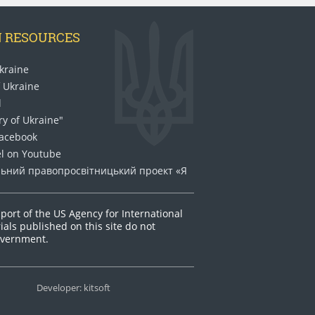
N RESOURCES
kraine
 Ukraine
l
ry of Ukraine"
Facebook
el on Youtube
ьний право​просвітницький проект «Я
port of the US Agency for International
als published on this site do not
Government.
Developer: kitsoft