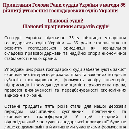
DOCUMENTS
Привітання Голови Ради суддів України з нагоди 35
річниці утворення господарських судів України
Шановні судді!
MATERIALS AND DESIGNS ORDERS AGENDAS OF
Шановні працівники апаратів судів!
MEETINGS
Сьогодні Україна відзначає 35-ту річницю утворення
господарських судів України — 35 років становлення та
розвитку господарської юрисдикції як невіддільної
складової правової держави та надійної опори економічної
DECISION OF CJU
стабільності нашої країни.
Упродовж цих років господарські суди забезпечують захист
NORMATIVE DOCUMENTS
економічних інтересів держави, прав та законних інтересів
суб’єктів господарювання, формують довіру інвесторів,
підприємців і громадян до принципів верховенства права,
правової визначеності та передбачуваності економічних
INTERNATIONAL STANDARDS
відносин в Україні.
Останні тридцять п’ять років стали для нашої держави
PUBLIC OPINION POLLS
періодом масштабних суспільних, політичних та
економічних трансформацій. У цей складний і
відповідальний час суди господарської юрисдикції були не
лише свідками змін, а й активними учасниками формування