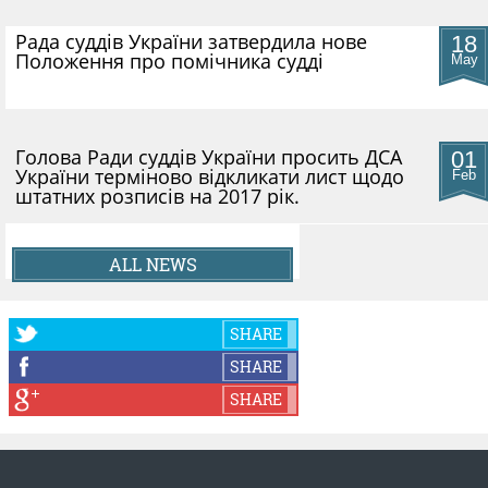
Рада суддів України затвердила нове
18
Положення про помічника судді
May
Голова Ради суддів України просить ДСА
01
України терміново відкликати лист щодо
Feb
штатних розписів на 2017 рік.
ALL NEWS
SHARE
SHARE
SHARE