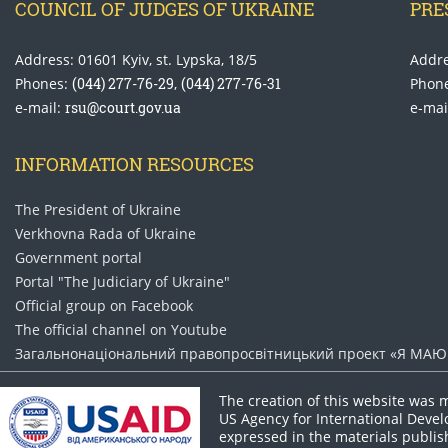
COUNCIL OF JUDGES OF UKRAINE
PRE
Address: 01601 Kyiv, st. Lypska, 18/5
Addre
Phones:
(044) 277-76-29
,
(044) 277-76-31
Phon
e-mail:
rsu@court.gov.ua
e-mai
INFORMATION RESOURCES
The President of Ukraine
Verkhovna Rada of Ukraine
Government portal
Portal "The Judiciary of Ukraine"
Official group on Facebook
The official channel on Youtube
Загальнонаціональний право​просвітницький проект «Я МАЮ 
The creation of this website was 
US Agency for International Deve
expressed in the materials publish