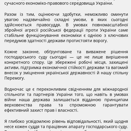
THE EVALUATION SYSTEM
сучасного економіко-правового середовища України.
Разом із тим, оцінюючи здобутки, неможливо оминути
увагою надзвичайно складні умови, в яких сьогодні
CONFLICT OF INTEREST
здійснюється правосуддя. В умовах повномасштабної
збройної агресії російської федерації проти України саме
стабільне функціонування економіки є однією з ключових
НОРМАТИВИ НАВАНТАЖЕННЯ
передумов здатності держави протистояти ворогу.
Кожне законне, обґрунтоване та виважене рішення
господарського суду сьогодні — це не лише вирішення
GALLERY
конкретного спору. Це збережені робочі місця, захищені
активи, підтримка економічної стійкості держави та вагомий
внесок у зміцнення української державності й нашу спільну
Перемогу.
CONTACTS
Водночас це є переконливим свідченням для міжнародної
спільноти та партнерів України того, що навіть в умовах
війни наша держава залишається відданою принципам
верховенства права та спроможною гарантувати
ефективний захист прав і власності.
Я глибоко усвідомлюю рівень відповідальності, який щодня
несе кожен суддя та працівник апарату господарського суду.