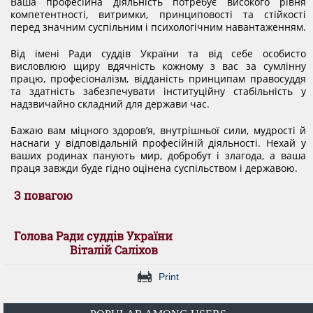
Ваша професійна діяльність потребує високого рівня
компетентності, витримки, принциповості та стійкості
перед значним суспільним і психологічним навантаженням.
Від імені Ради суддів України та від себе особисто
висловлюю щиру вдячність кожному з вас за сумлінну
працю, професіоналізм, відданість принципам правосуддя
та здатність забезпечувати інституційну стабільність у
надзвичайно складний для держави час.
Бажаю вам міцного здоров’я, внутрішньої сили, мудрості й
наснаги у відповідальній професійній діяльності. Нехай у
ваших родинах панують мир, добробут і злагода, а ваша
праця завжди буде гідно оцінена суспільством і державою.
З повагою
Голова Ради суддів України
Віталій Саліхов
Print