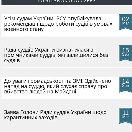
POPULAR AMONG USERS
​Усім судам України! РСУ опублікувала
02
рекомендації щодо роботи судів в умовах
Mar
воєнного стану
Рада суддів України визначилася з
15
помічниками суддів, які залишилися без
Sep
суддів
До уваги громадськості та ЗМІ! Здійснено
14
напад на суддю, який слухає справу про
Sep
вбивство людей на Майдані
​Заява Голови Ради суддів України щодо
11
карантинних заходів
Mar