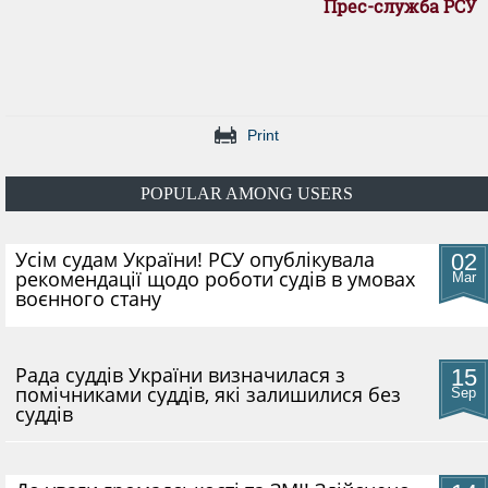
Прес-служба РСУ
Print
POPULAR AMONG USERS
​Усім судам України! РСУ опублікувала
02
рекомендації щодо роботи судів в умовах
Mar
воєнного стану
Рада суддів України визначилася з
15
помічниками суддів, які залишилися без
Sep
суддів