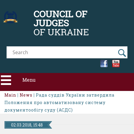
COUNCIL OF
JUDGES
OF UKRAINE
Menu
Main
|
News
| Рада суддів України затвердила
ABOUT CJU
Положення про автоматизовану систему
документообігу суду (АСДС)
NEWS
02.03.2018, 15:48