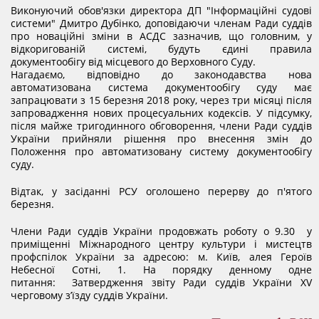
Виконуючий обов'язки директора ДП "Інформаційні судові
системи" Дмитро Дубінко, доповідаючи членам Ради суддів
про новаційні зміни в АСДС зазначив, що головним, у
відкоригованій системі, будуть єдині правила
документообігу від місцевого до Верховного Суду.
Нагадаємо, відповідно до законодавства нова
автоматизована система документообігу суду має
запрацювати з 15 березня 2018 року, через три місяці після
запровадження нових процесуальних кодексів. У підсумку,
після майже тригодинного обговорення, члени Ради суддів
України прийняли рішення про внесення змін до
Положення про автоматизовану систему документообігу
суду.
Відтак, у засіданні РСУ оголошено перерву до п'ятого
березня.
Члени Ради суддів України продовжать роботу о 9.30 у
приміщенні Міжнародного центру культури і мистецтв
профспілок України за адресою: м. Київ, алея Героїв
Небесної Сотні, 1. На порядку денному одне
питання: Затвердження звіту Ради суддів України ХV
черговому з’їзду суддів України.