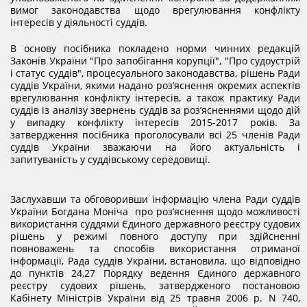
вимог законодавства щодо врегулювання конфлікту
інтересів у діяльності суддів.
В основу посібника покладено норми чинних редакцій
Законів України "Про запобігання корупції", "Про судоустрій
і статус суддів", процесуального законодавства, рішень Ради
суддів України, якими надано роз’яснення окремих аспектів
врегулювання конфлікту інтересів, а також практику Ради
суддів із аналізу звернень суддів за роз’ясненнями щодо дій
у випадку конфлікту інтересів 2015-2017 років. За
затвердження посібника проголосували всі 25 членів Ради
суддів України зважаючи на його актуальність і
запитуваність у суддівському середовищі.
Заслухавши та обговоривши інформацію члена Ради суддів
України Богдана Моніча про роз’яснення щодо можливості
використання суддями Єдиного державного реєстру судових
рішень у режимі повного доступу при здійсненні
повноважень та способів використання отриманої
інформації, Рада суддів України, встановила, що відповідно
до пунктів 24,27 Порядку ведення Єдиного державного
реєстру судових рішень, затвердженого постановою
Кабінету Міністрів України від 25 травня 2006 р. N 740,