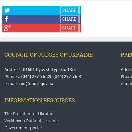
SHARE
SHARE
SHARE
COUNCIL OF JUDGES OF UKRAINE
PRE
Address: 01601 Kyiv, st. Lypska, 18/5
Addre
Phones:
(044) 277-76-29
,
(044) 277-76-31
Phon
e-mail:
rsu@court.gov.ua
e-mai
INFORMATION RESOURCES
The President of Ukraine
Verkhovna Rada of Ukraine
Government portal