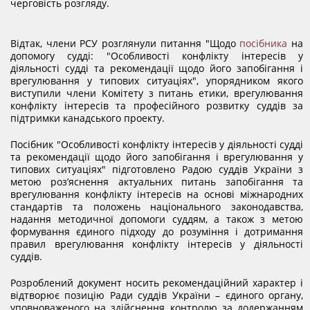
THE EVALUATION SYSTEM
черговість розгляду.
Відтак, члени РСУ розглянули питання "Щодо
посібника
на
CONFLICT OF INTEREST
допомогу судді: "Особливості конфлікту інтересів у
діяльності судді та рекомендації щодо його запобігання і
врегулювання у типових ситуаціях", упорядником якого
виступили члени Комітету з питань етики, врегулювання
НОРМАТИВИ НАВАНТАЖЕННЯ
конфлікту інтересів та професійного розвитку суддів за
підтримки канадського проекту.
GALLERY
Посібник "Особливості конфлікту інтересів у діяльності судді
та рекомендації щодо його запобігання і врегулювання у
типових ситуаціях" підготовлено Радою суддів України з
метою роз’яснення актуальних питань запобігання та
CONTACTS
врегулювання конфлікту інтересів на основі міжнародних
стандартів та положень національного законодавства,
надання методичної допомоги суддям, а також з метою
формування єдиного підходу до розуміння і дотримання
правил врегулювання конфлікту інтересів у діяльності
суддів.
Розроблений документ носить рекомендаційний характер і
відтворює позицію Ради суддів України – єдиного органу,
уповноваженого на здійснення контролю за додержанням