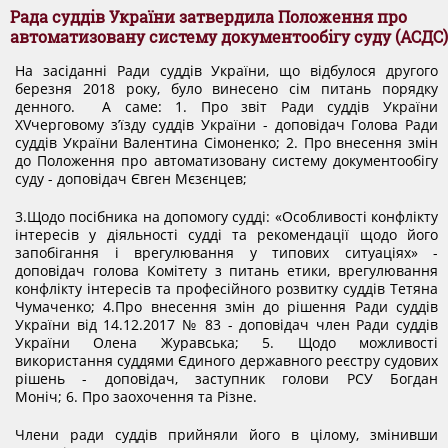
DOCUMENTS
Рада суддів України затвердила Положення про
автоматизовану систему документообігу суду (АСДС)
На засіданні Ради суддів України, що відбулося другого
MATERIALS AND DESIGNS ORDERS AGENDAS OF
березня 2018 року, було винесено сім питань порядку
денного. А саме: 1. Про звіт Ради суддів України
MEETINGS
ХVчерговому з’їзду суддів України - доповідач Голова Ради
суддів України Валентина Сімоненко; 2. Про внесення змін
до Положення про автоматизовану систему документообігу
суду - доповідач Євген Мєзєнцев;
DECISION OF CJU
3.Щодо посібника на допомогу судді: «Особливості конфлікту
інтересів у діяльності судді та рекомендації щодо його
запобігання і врегулювання у типових ситуаціях» -
NORMATIVE DOCUMENTS
доповідач голова Комітету з питань етики, врегулювання
конфлікту інтересів та професійного розвитку суддів Тетяна
Чумаченко; 4.Про внесення змін до рішення Ради суддів
INTERNATIONAL STANDARDS
України від 14.12.2017 № 83 - доповідач член Ради суддів
України Олена Журавська; 5. Щодо можливості
використання суддями Єдиного державного реєстру судових
рішень - доповідач, заступник голови РСУ Богдан
PUBLIC OPINION POLLS
Моніч; 6. Про заохочення та Різне.
Члени ради суддів прийняли його в цілому, змінивши