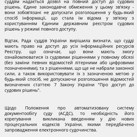
суддям надається дозвіл на повний доступ до судових
рішень. Єдине законодавче обмеження у цьому зв'язку -
вони зобов'язані не допускати розголошення у будь-який
спосіб інформації, що стала їм відома у зв'язку з
користуванням Єдиним державним реєстром судових
рішень у режимі повного доступу.
Відтак, Рада суддів України вирішила визнати, що судді
мають право на доступ до усіх інформаційних ресурсів
Реєстру, що означає, що вони мають змогу
ознайомлюватися із судовими рішеннями у повному обсязі
(без заміни певних відомостей літерними або цифровими
позначеннями), та з рішеннями, що ще не набрали законної
сили, а також використовувати їх з зазначеною метою у
будь-який спосіб, не допускаючи розголошення відомостей
визначених статтею 7 Закону України "Про доступ до
судових рішень".
Щодо Положення про автоматизовану систему
документообігу суду (АСДС), то необхідність його
корегування викликана введенням у дію нових
процесуальних кодексів України, якими передбачено
запровадження електронного судочинства.