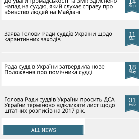
До уваги громадськості та ЗМІ! Здійснено
14
напад на суддю, який слухає справу про
Sep
вбивство людей на Майдані
​Заява Голови Ради суддів України щодо
11
карантинних заходів
Mar
Рада суддів України затвердила нове
18
Положення про помічника судді
May
Голова Ради суддів України просить ДСА
01
України терміново відкликати лист щодо
Feb
штатних розписів на 2017 рік.
ALL NEWS