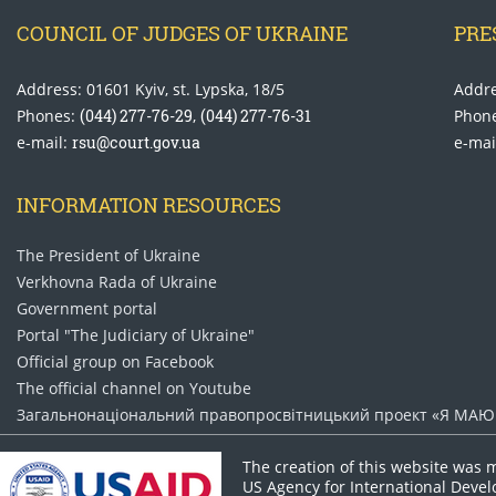
COUNCIL OF JUDGES OF UKRAINE
PRE
Address: 01601 Kyiv, st. Lypska, 18/5
Addre
Phones:
(044) 277-76-29
,
(044) 277-76-31
Phon
e-mail:
rsu@court.gov.ua
e-mai
INFORMATION RESOURCES
The President of Ukraine
Verkhovna Rada of Ukraine
Government portal
Portal "The Judiciary of Ukraine"
Official group on Facebook
The official channel on Youtube
Загальнонаціональний право​просвітницький проект «Я МАЮ 
The creation of this website was 
US Agency for International Deve