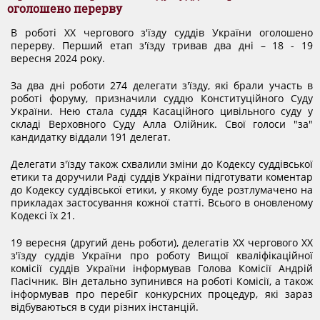
DOCUMENTS
оголошено перерву
В роботі ХХ чергового з'їзду суддів України оголошено
перерву. Перший етап з'їзду тривав два дні – 18 - 19
MATERIALS AND DESIGNS ORDERS AGENDAS OF
вересня 2024 року.
За два дні роботи 274 делегати з'їзду, які брали участь в
MEETINGS
роботі форуму, призначили суддю Конституційного Суду
України. Нею стала суддя Касаційного цивільного суду у
складі Верховного Суду Алла Олійник. Свої голоси "за"
DECISION OF CJU
кандидатку віддали 191 делегат.
Делегати з'їзду також схвалили зміни до Кодексу суддівської
етики та доручили Раді суддів України підготувати коментар
NORMATIVE DOCUMENTS
до Кодексу суддівської етики, у якому буде розтлумачено на
прикладах застосування кожної статті. Всього в оновленому
Кодексі їх 21.
INTERNATIONAL STANDARDS
19 вересня (другий день роботи), делегатів ХХ чергового ХХ
з'їзду суддів України про роботу Вищої кваліфікаційної
комісії суддів України інформував Голова Комісії Андрій
PUBLIC OPINION POLLS
Пасічник. Він детально зупинився на роботі Комісії, а також
інформував про перебіг конкурсних процедур, які зараз
відбуваються в суди різних інстанцій.