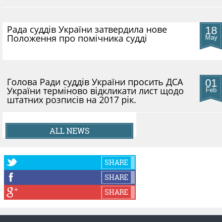
Рада суддів України затвердила нове
18
Положення про помічника судді
May
Голова Ради суддів України просить ДСА
01
України терміново відкликати лист щодо
Feb
штатних розписів на 2017 рік.
ALL NEWS
SHARE
SHARE
SHARE