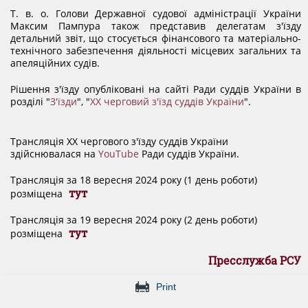
THE EVALUATION SYSTEM
Т. в. о. Голови Державної судової адміністрації України
Максим Пампура також представив делегатам з'їзду
детальний звіт, що стосується фінансового та матеріально-
CONFLICT OF INTEREST
технічного забезпечення діяльності місцевих загальних та
апеляційних судів.
Рішення з'їзду опубліковані на сайті Ради суддів України в
НОРМАТИВИ НАВАНТАЖЕННЯ
розділі "
З'їзди
", "
ХХ черговий з'їзд суддів України
".
GALLERY
Трансляція ХХ чергового з'їзду суддів України
здійснювалася на
YouTube
Ради суддів України.
Трансляція за 18 вересня 2024 року (1 день роботи)
CONTACTS
тут
розміщена
Трансляція за 19 вересня 2024 року (2 день роботи)
тут
розміщена
Пресслужба РСУ
Print