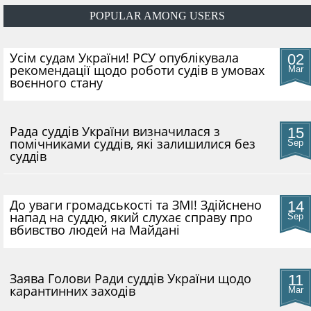
POPULAR AMONG USERS
​Усім судам України! РСУ опублікувала
02
рекомендації щодо роботи судів в умовах
Mar
воєнного стану
Рада суддів України визначилася з
15
помічниками суддів, які залишилися без
Sep
суддів
До уваги громадськості та ЗМІ! Здійснено
14
напад на суддю, який слухає справу про
Sep
вбивство людей на Майдані
​Заява Голови Ради суддів України щодо
11
карантинних заходів
Mar