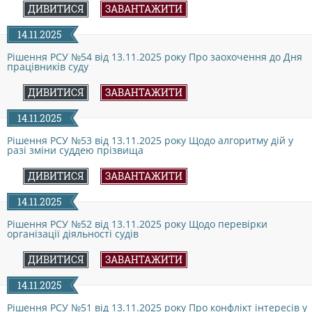
ДОКУМЕНТИ
ДИВИТИСЯ
ЗАВАНТАЖИТИ
14.11.2025
КАНДИДАТИ ДО КСУ
Рішення РСУ №54 від 13.11.2025 року Про заохочення до Дня
працівників суду
ДИВИТИСЯ
ЗАВАНТАЖИТИ
РІШЕННЯ РСУ
14.11.2025
Рішення РСУ №53 від 13.11.2025 року Щодо алгоритму дій у
НОРМАТИВНІ ДОКУМЕНТИ
разі зміни суддею прізвища
ДИВИТИСЯ
ЗАВАНТАЖИТИ
МІЖНАРОДНІ СТАНДАРТИ
14.11.2025
Рішення РСУ №52 від 13.11.2025 року Щодо перевірки
організації діяльності судів
СОЦІОЛОГІЧНІ ОПИТУВАННЯ
ДИВИТИСЯ
ЗАВАНТАЖИТИ
СИСТЕМА ОЦІНЮВАННЯ
14.11.2025
Рішення РСУ №51 від 13.11.2025 року Про конфлікт інтересів у