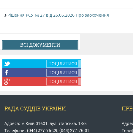
Рішення РСУ № 27 від 26.06.2026 Про заохочення
ВСІ ДОКУМЕНТИ
ПОДІЛИТИСЯ
ПОДІЛИТИСЯ
ПОДІЛИТИСЯ
РАДА СУДДІВ УКРАЇНИ
ПРЕ
Адреса: м.Київ 01601, вул. Липська, 18/5
Адрес
Телефони:
(044) 277-76-29
,
(044) 277-76-31
Теле