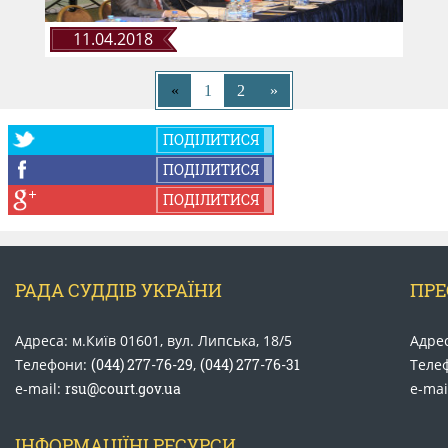
11.04.2018
«
1
2
»
ПОДІЛИТИСЯ
ПОДІЛИТИСЯ
ПОДІЛИТИСЯ
РАДА СУДДІВ УКРАЇНИ
ПРЕ
Адреса: м.Київ 01601, вул. Липська, 18/5
Адрес
Телефони:
(044) 277-76-29
,
(044) 277-76-31
Теле
e-mail:
rsu@court.gov.ua
e-mai
ІНФОРМАЦІЇНІ РЕСУРСИ