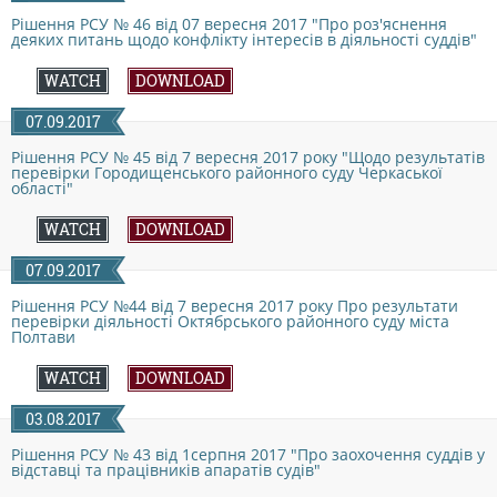
THE EVALUATION SYSTEM
Рішення РСУ № 46 від 07 вересня 2017 "Про роз'яснення
деяких питань щодо конфлікту інтересів в діяльності суддів"
CONFLICT OF INTEREST
WATCH
DOWNLOAD
07.09.2017
НОРМАТИВИ НАВАНТАЖЕННЯ
Рішення РСУ № 45 від 7 вересня 2017 року "Щодо результатів
перевірки Городищенського районного суду Черкаської
області"
GALLERY
WATCH
DOWNLOAD
07.09.2017
CONTACTS
Рішення РСУ №44 від 7 вересня 2017 року Про результати
перевірки діяльності Октябрського районного суду міста
Полтави
WATCH
DOWNLOAD
03.08.2017
Рішення РСУ № 43 від 1серпня 2017 "Про заохочення суддів у
відставці та працівників апаратів судів"