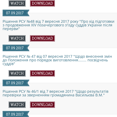
DOCUMENTS
WATCH
DOWNLOAD
07.09.2017
MATERIALS AND DESIGNS ORDERS AGENDAS OF
Рішення РСУ №48 від 7 вересня 2017 року "Про хід підготовки
з продовження XIV позачергового з'їзду суддів України після
перерви"
MEETINGS
WATCH
DOWNLOAD
07.09.2017
DECISION OF CJU
Рішення РСУ № 47 від 07 вересня 2017 "Щодо внесення змін
до Положення про порядок виготовлення........ посвідчень
суддів"
NORMATIVE DOCUMENTS
WATCH
DOWNLOAD
07.09.2017
INTERNATIONAL STANDARDS
Рішення РСУ № 46/1 від 7 вересня 2017 "Щодо результатів
перевірки за зверненням громадянина Васильєва В.М."
PUBLIC OPINION POLLS
WATCH
DOWNLOAD
07.09.2017