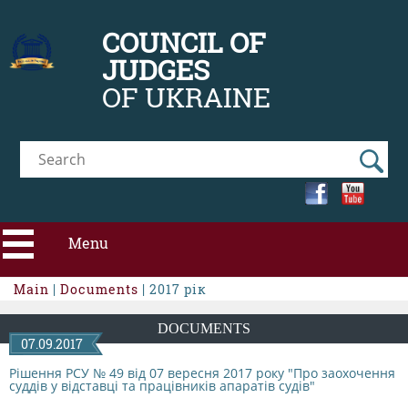
COUNCIL OF
JUDGES
OF UKRAINE
Menu
Main
|
Documents
| 2017 рік
ABOUT CJU
DOCUMENTS
07.09.2017
NEWS
Рішення РСУ № 49 від 07 вересня 2017 року "Про заохочення
суддів у відставці та працівників апаратів судів"