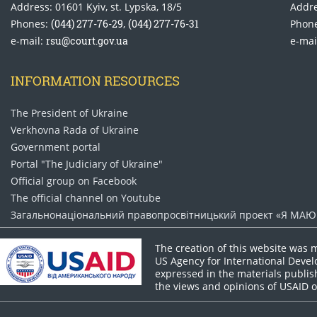
Address: 01601 Kyiv, st. Lypska, 18/5
Addre
Phones:
(044) 277-76-29
,
(044) 277-76-31
Phon
e-mail:
rsu@court.gov.ua
e-mai
INFORMATION RESOURCES
The President of Ukraine
Verkhovna Rada of Ukraine
Government portal
Portal "The Judiciary of Ukraine"
Official group on Facebook
The official channel on Youtube
Загальнонаціональний право​просвітницький проект «Я МАЮ 
The creation of this website was 
US Agency for International Deve
expressed in the materials publish
the views and opinions of USAID 