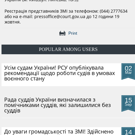
THE EVALUATION SYSTEM
Реєстрація представників ЗМІ за телефоном: (044) 2777634
або на e-mail: pressoffice@court.gov.ua до 12 години 19
CONFLICT OF INTEREST
жовтня.
Print
НОРМАТИВИ НАВАНТАЖЕННЯ
POPULAR AMONG USERS
GALLERY
​Усім судам України! РСУ опублікувала
02
рекомендації щодо роботи судів в умовах
Mar
воєнного стану
CONTACTS
Рада суддів України визначилася з
15
помічниками суддів, які залишилися без
Sep
суддів
До уваги громадськості та ЗМІ! Здійснено
14