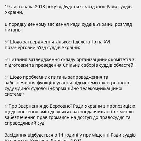
DOCUMENTS
19 листопада 2018 року відбудеться засідання Ради суддів
України.
MATERIALS AND DESIGNS ORDERS AGENDAS OF
В порядку денному засідання Ради суддів України розгляд
питань:
MEETINGS
✅ Щодо затвердження кількості делегатів на XVI
позачерговий з′їзд суддів України;
DECISION OF CJU
✅Питання затвердження складу організаційних комітетів з
підготовки та проведення Спільних зборів суддів областей;
✅ Щодо проблемних питань запровадження та
NORMATIVE DOCUMENTS
забезпечення функціонування підсистеми електронного
суду Єдиної судової інформаційно-телекомунікаційної
системи;
INTERNATIONAL STANDARDS
✅Про Звернення до Верховної Ради України з пропозицією
щодо внесення змін до деяких законодавчих актів з метою
забезпечення прав громадян на доступ до правосуддя та
PUBLIC OPINION POLLS
справедливий суд.
Засідання відбудеться о 14 годині у приміщенні Ради суддів
України (м. Київ,вул. Липська, 18/5).