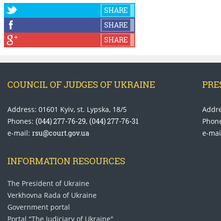
SHARE
SHARE
SHARE
COUNCIL OF JUDGES OF UKRAINE
PRE
Address: 01601 Kyiv, st. Lypska, 18/5
Addre
Phones:
(044) 277-76-29
,
(044) 277-76-31
Phon
e-mail:
rsu@court.gov.ua
e-mai
INFORMATION RESOURCES
The President of Ukraine
Verkhovna Rada of Ukraine
Government portal
Portal "The Judiciary of Ukraine"