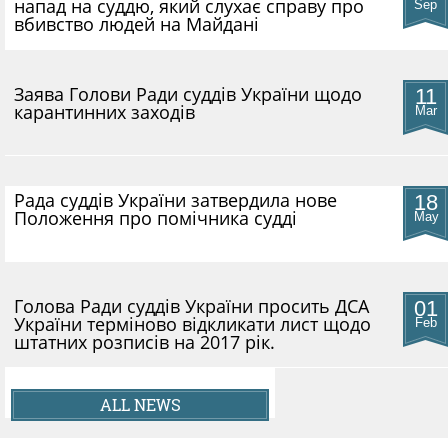
напад на суддю, який слухає справу про
Sep
вбивство людей на Майдані
​Заява Голови Ради суддів України щодо
11
карантинних заходів
Mar
Рада суддів України затвердила нове
18
Положення про помічника судді
May
Голова Ради суддів України просить ДСА
01
України терміново відкликати лист щодо
Feb
штатних розписів на 2017 рік.
ALL NEWS