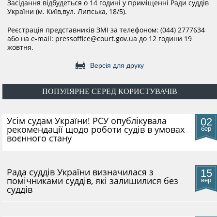
Засідання відбудеться о 14 годині у приміщенні Ради суддів
України (м. Київ,вул. Липська, 18/5).
КОНФЛІКТ ІНТЕРЕСІВ
Реєстрація представників ЗМІ за телефоном: (044) 2777634
або на e-mail: pressoffice@court.gov.ua до 12 години 19
НОРМАТИВИ НАВАНТАЖЕННЯ
жовтня.
Версія для друку
ГАЛЕРЕЯ
ПОПУЛЯРНЕ СЕРЕД КОРИСТУВАЧІВ
КОНТАКТИ
​Усім судам України! РСУ опублікувала
02
рекомендації щодо роботи судів в умовах
бер
воєнного стану
Рада суддів України визначилася з
15
помічниками суддів, які залишилися без
вер
суддів