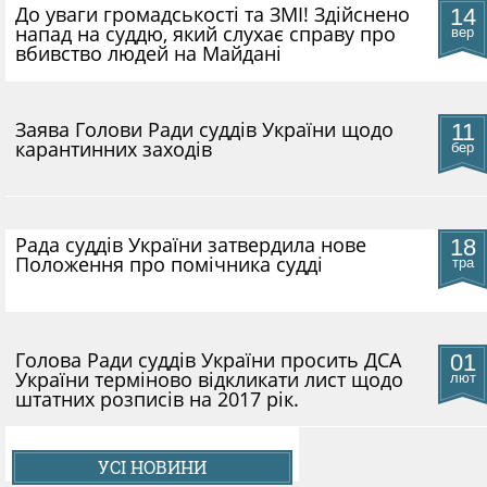
До уваги громадськості та ЗМІ! Здійснено
14
напад на суддю, який слухає справу про
вер
вбивство людей на Майдані
​Заява Голови Ради суддів України щодо
11
карантинних заходів
бер
Рада суддів України затвердила нове
18
Положення про помічника судді
тра
Голова Ради суддів України просить ДСА
01
України терміново відкликати лист щодо
лют
штатних розписів на 2017 рік.
УСІ НОВИНИ