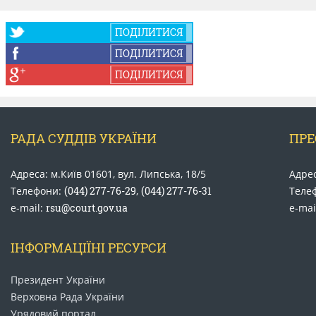
ПОДІЛИТИСЯ
ПОДІЛИТИСЯ
ПОДІЛИТИСЯ
РАДА СУДДІВ УКРАЇНИ
ПРЕ
Адреса: м.Київ 01601, вул. Липська, 18/5
Адрес
Телефони:
(044) 277-76-29
,
(044) 277-76-31
Теле
e-mail:
rsu@court.gov.ua
e-mai
ІНФОРМАЦІЇНІ РЕСУРСИ
Президент України
Верховна Рада України
Урядовий портал