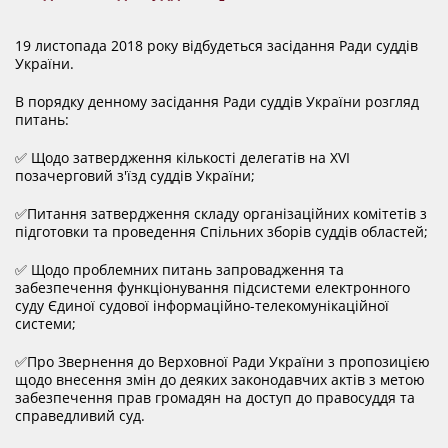
ДОКУМЕНТИ
19 листопада 2018 року відбудеться засідання Ради суддів
України.
КАНДИДАТИ ДО КСУ
В порядку денному засідання Ради суддів України розгляд
питань:
РІШЕННЯ РСУ
✅ Щодо затвердження кількості делегатів на XVI
позачерговий з′їзд суддів України;
НОРМАТИВНІ ДОКУМЕНТИ
✅Питання затвердження складу організаційних комітетів з
підготовки та проведення Спільних зборів суддів областей;
✅ Щодо проблемних питань запровадження та
МІЖНАРОДНІ СТАНДАРТИ
забезпечення функціонування підсистеми електронного
суду Єдиної судової інформаційно-телекомунікаційної
системи;
СОЦІОЛОГІЧНІ ОПИТУВАННЯ
✅Про Звернення до Верховної Ради України з пропозицією
щодо внесення змін до деяких законодавчих актів з метою
забезпечення прав громадян на доступ до правосуддя та
СИСТЕМА ОЦІНЮВАННЯ
справедливий суд.