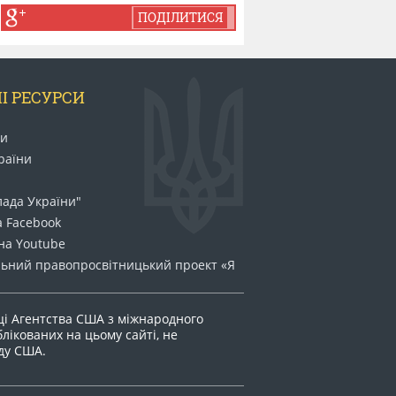
ПОДІЛИТИСЯ
І РЕСУРСИ
ни
раїни
лада України"
а Facebook
на Youtube
ьний право​просвітницький проект «Я
ці Агентства США з міжнародного
блікованих на цьому сайті, не
яду США.