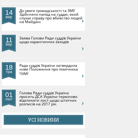
До уваги громадськості та ЗМІ!
14
Здійснено напад на суддю, який
вер
слухає справу про вбивство людей
на Майдані
​Заява Голови Ради суддів України
11
щодо карантинних заходів
бер
Рада суддів України затвердила
18
нове Положення про помічника
тра
судді
Голова Ради суддів України
01
просить ДСА України терміново
лют
відкликати лист щодо штатних
розписів на 2017 рік.
УСІ НОВИНИ