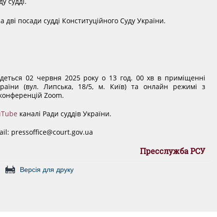
у судді.
 дві посади судді Конституційного Суду України.
удеться 02 червня 2025 року о 13 год. 00 хв в приміщенні
країни (вул. Липська, 18/5, м. Київ) та онлайн режимі з
конференцій Zoom.
uTube
каналі Ради суддів України.
il: pressoffice@court.gov.ua
Пресслужба РСУ
Версія для друку