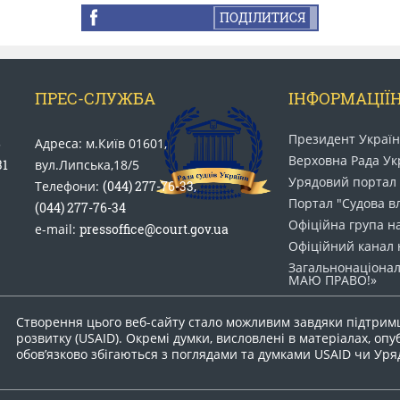
ПОДІЛИТИСЯ
ПРЕС-СЛУЖБА
ІНФОРМАЦІЇН
Президент Украї
5
Адреса: м.Київ 01601,
Верховна Рада Ук
31
вул.Липська,18/5
Урядовий портал
Телефони:
(044) 277-76-33
,
Портал "Судова в
(044) 277-76-34
Офіційна група н
e-mail:
pressoffice@court.gov.ua
Офіційний канал 
Загальнонаціонал
МАЮ ПРАВО​!»
Створення цього веб-сайту стало можливим завдяки підтрим
розвитку (USAID). Окремі думки, висловлені в матеріалах, опу
обов’язково збігаються з поглядами та думками USAID чи Ур