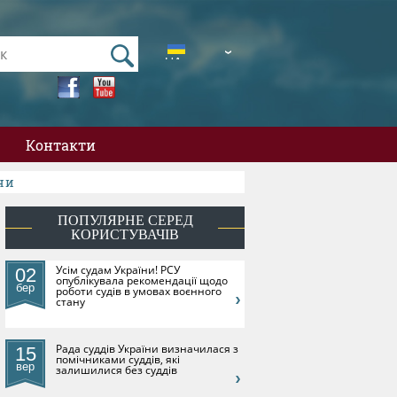
UA
EN
Контакти
їни
ПОПУЛЯРНЕ СЕРЕД
КОРИСТУВАЧІВ
​Усім судам України! РСУ
02
опублікувала рекомендації щодо
бер
роботи судів в умовах воєнного
стану
Рада суддів України визначилася з
15
помічниками суддів, які
вер
залишилися без суддів