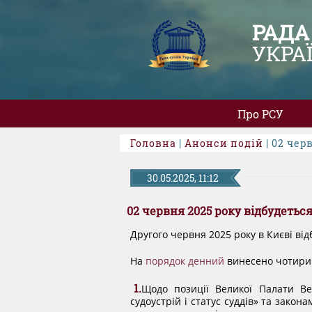
РАДА
УКРА
Про РСУ
Головна
|
Анонси подій
| 02 чер
30.05.2025, 11:12
02 червня 2025 року відбудетьс
Другого червня 2025 року в Києві від
На
порядок денний
винесено чотири
1.
Щодо позиції Великої Палати Ве
судоустрій і статус суддів» та зако