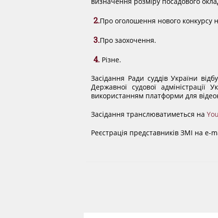
визначення розміру посадового оклад
2.
Про оголошення нового конкурсу на
3.
Про заохочення.
4.
Різне.
Засідання Ради суддів України відб
Державної судової адміністрації У
використанням платформи для відео
Засідання транслюватиметься на
Yo
Реєстрація представників ЗМІ на e-ma