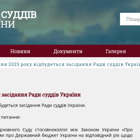
 СУДДІВ
ЇНИ
Новини
Документи
Галерея
вня 2025 року відбудеться засідання Ради суддів Укра
я засідання Ради суддів України
будеться засідання Ради суддів України.
 питання:
рховного Суду стосовноколізії між Законом України «Про
нами про Державний бюджет України на відповідний рік щодо