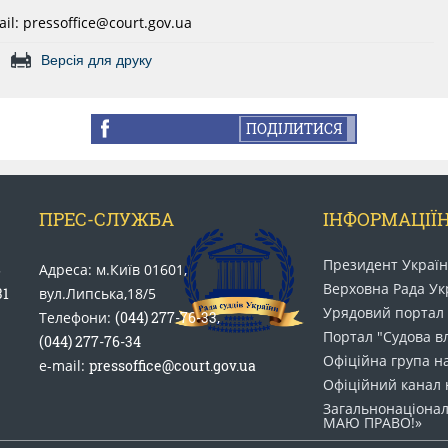
il: pressoffice@court.gov.ua
Версія для друку
ПОДІЛИТИСЯ
ПРЕС-СЛУЖБА
ІНФОРМАЦІЇН
Президент Украї
5
Адреса: м.Київ 01601,
Верховна Рада Ук
31
вул.Липська,18/5
Урядовий портал
Телефони:
(044) 277-76-33
,
Портал "Судова в
(044) 277-76-34
Офіційна група н
e-mail:
pressoffice@court.gov.ua
Офіційний канал 
Загальнонаціонал
МАЮ ПРАВО​!»