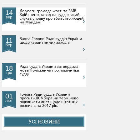
До уваги громадськості та ЗМІ!
14
Здійснено напад на суддю, який
вер
слухає справу про вбивство людей
на Майдані
​Заява Голови Ради суддів України
11
щодо карантинних заходів
бер
Рада суддів України затвердила
18
нове Положення про помічника
тра
судді
Голова Ради суддів України
01
просить ДСА України терміново
лют
відкликати лист щодо штатних
розписів на 2017 рік.
УСІ НОВИНИ