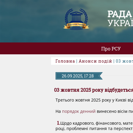
РАДА
УКРА
Про РСУ
Головна
|
Анонси подій
| 03 жов
26.09.2025, 17:28
03 жовтня 2025 року відбудетьс
Третього жовтня 2025 року у Києві ві
На
порядок денний
винесено вісім п
1.
Щодо кадрового, фінансового, мате
році, проблемні питання та перспект