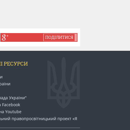
ПОДІЛИТИСЯ
І РЕСУРСИ
ни
раїни
лада України"
а Facebook
на Youtube
ьний право​просвітницький проект «Я