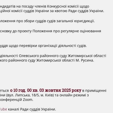
дидатів на посаду членів Конкурсної комісії щодо
йної комісії суддів України за квотою Ради суддів України.
ложення про збори суддів судів загальної юрисдикції.
исновку до проекту Положення про регулярне оцінювання
дя щодо перевірки організації діяльності судів.
діяльності Олевського районного суду Житомирської області
кого районного суду Житомирської області М. Русина.
о 10 год. 00 хв. 03 жовтня 2025 року
еться
в приміщенні
ни (вул. Липська, 18/5, м. Київ) та онлайн режимі з
конференцій Zoom.
Tube
каналі Ради суддів України.