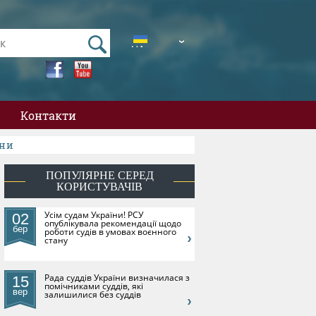
UA
EN
Контакти
їни
ПОПУЛЯРНЕ СЕРЕД
КОРИСТУВАЧІВ
​Усім судам України! РСУ
02
опублікувала рекомендації щодо
бер
роботи судів в умовах воєнного
стану
Рада суддів України визначилася з
15
помічниками суддів, які
вер
залишилися без суддів