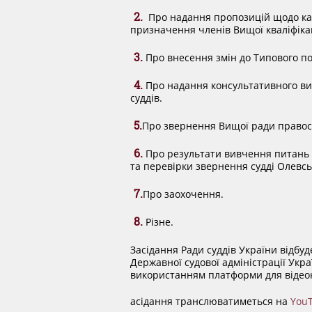
2.
Про надання пропозицій щодо кан
призначення членів Вищої кваліфікаці
3.
Про внесення змін до Типового по
4.
Про надання консультативного в
суддів.
5.
Про звернення Вищої ради правосуд
6.
Про результати вивчення питань 
та перевірки звернення судді Олевсь
7.
Про заохочення.
8.
Різне.
Засідання Ради суддів України відбуд
Державної судової адміністрації Украї
використанням платформи для відео
асідання транслюватиметься на
You