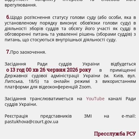
врегулювання.
КОНФЛІКТ ІНТЕРЕСІВ
6.
Щодо роз’яснення статусу голови суду (або особи, яка в
установленому порядку виконує обов’язки голови суду) в
НОРМАТИВИ НАВАНТАЖЕННЯ
діяльності зборів суддів та обсягу його участі як судді в
обговоренні питань та ухваленні рішень (зборами суддів) з
питань, що стосуються внутрішньої діяльності суду.
ГАЛЕРЕЯ
7.
Про заохочення.
Засідання Ради суддів України відбудеться
КОНТАКТИ
о 13 год 00 хв 26 червня 2026 року
в приміщенні
Державної судової адміністрації України (м. Київ, вул.
Липська, 18/5) та онлайн режимі з використанням
платформи для відеоконференцій Zoom.
Засідання транслюватиметься на
YouTube
каналі Ради
суддів України.
Реєстрація представників ЗМІ на e-mail:
pastukhova@court.gov.ua
Пресслужба РСУ