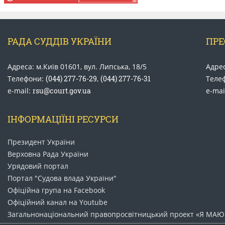
РАДА СУДДІВ УКРАЇНИ
ПРЕ
Адреса: м.Київ 01601, вул. Липська, 18/5
Адрес
Телефони:
(044) 277-76-29
,
(044) 277-76-31
Теле
e-mail:
rsu@court.gov.ua
e-mai
ІНФОРМАЦІЇНІ РЕСУРСИ
Президент України
Верховна Рада України
Урядовий портал
Портал "Судова влада України"
Офіційна група на Facebook
Офіційний канал на Youtube
Загальнонаціональний право​просвітницький проект «Я МАЮ 