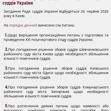
ДОКУМЕНТИ
суддів України
Засідання Ради суддів України відбудеться 26 червня 2026
року в Києві.
КАНДИДАТИ ДО КСУ
На
порядок денний
винесено сім питань:
1.
Щодо вирішення організаційних питань з підготовки та
РІШЕННЯ РСУ
проведення ХХІ позачергового з’їзду суддів України.
2.
Про погодження рішення зборів суддів Шевченківського
НОРМАТИВНІ ДОКУМЕНТИ
районного суду міста Києва щодо необхідності збільшення
кількості помічників суддів.
3.
МІЖНАРОДНІ СТАНДАРТИ
Про погодження рішення зборів суддів Київського
районного суду міста Одеси щодо необхідності збільшення
кількості помічників суддів.
СОЦІОЛОГІЧНІ ОПИТУВАННЯ
4.
Про погодження рішення зборів суддів Комунарського
районного суду міста Запоріжжя щодо необхідності
збільшення кількості помічників суддів.
СИСТЕМА ОЦІНЮВАННЯ
5.
Про роз'яснення деяких питань щодо наявності або
відсутності конфлікту інтересів та способів його