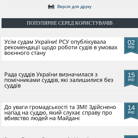
Версія для друку
ПОПУЛЯРНЕ СЕРЕД КОРИСТУВАЧІВ
​Усім судам України! РСУ опублікувала
02
рекомендації щодо роботи судів в умовах
бер
воєнного стану
Рада суддів України визначилася з
15
помічниками суддів, які залишилися без
вер
суддів
До уваги громадськості та ЗМІ! Здійснено
14
напад на суддю, який слухає справу про
вер
вбивство людей на Майдані