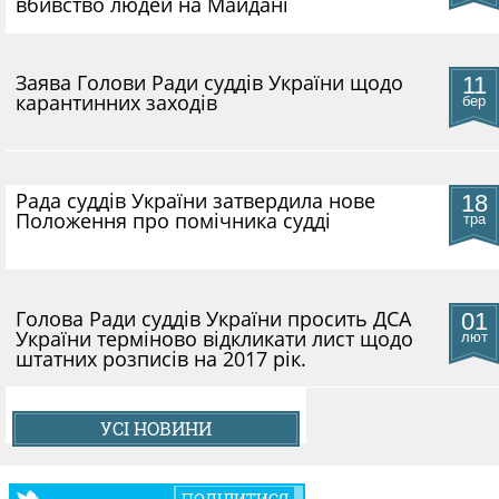
вбивство людей на Майдані
КОНФЛІКТ ІНТЕРЕСІВ
​Заява Голови Ради суддів України щодо
11
карантинних заходів
НОРМАТИВИ НАВАНТАЖЕННЯ
бер
ГАЛЕРЕЯ
Рада суддів України затвердила нове
18
Положення про помічника судді
тра
КОНТАКТИ
Голова Ради суддів України просить ДСА
01
України терміново відкликати лист щодо
лют
штатних розписів на 2017 рік.
УСІ НОВИНИ