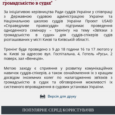
ДОКУМЕНТИ
громадськістю в судах"
За ініціативою керівництва Ради суддів України у співпраці
з Державною судовою адміністрацією України та
КАНДИДАТИ ДО КСУ
Національною школою суддів України Проект USAID
«Справедливе правосуддя» підтримає проведення
одноденного семінару – тренінгу на тему «Зв’язки з
громадськістю в судах» для суддів-спікерів судів
РІШЕННЯ РСУ
розташованих у місті Києві та Київській області.
Тренінг буде проведено з 9 до 18 години 16 та 17 лютого у
НОРМАТИВНІ ДОКУМЕНТИ
м. Києві за адресою вул. Госпітальна, 4, Готель «Русь», 2
поверх, зал «Венеція».
Метою заходу є сприяння у розвитку комунікаційних
МІЖНАРОДНІ СТАНДАРТИ
навичок суддів-спікерів, а також ознайомлення їх з кращим
досвідом іноземних колег по налагодженню зв’язків з
громадськістю в судах та обговорення можливості їх
системного впровадження в судових установах України.
СОЦІОЛОГІЧНІ ОПИТУВАННЯ
Версія для друку
СИСТЕМА ОЦІНЮВАННЯ
ПОПУЛЯРНЕ СЕРЕД КОРИСТУВАЧІВ