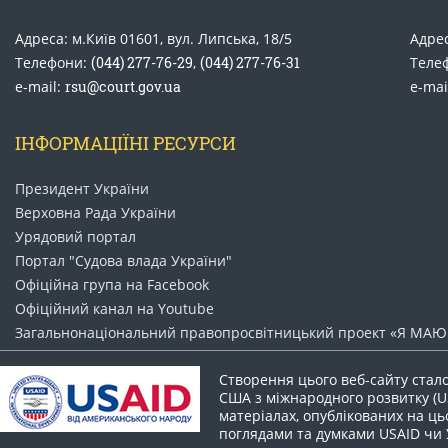
Адреса: м.Київ 01601, вул. Липська, 18/5
Адрес
Телефони:
(044) 277-76-29
,
(044) 277-76-31
Теле
e-mail:
rsu@court.gov.ua
e-mai
ІНФОРМАЦІЇНІ РЕСУРСИ
Президент України
Верховна Рада України
Урядовий портал
Портал "Судова влада України"
Офіційна група на Facebook
Офіційний канал на Youtube
Загальнонаціональний право​просвітницький проект «Я МАЮ 
Створення цього веб-сайту стал
США з міжнародного розвитку (US
матеріалах, опублікованих на цьо
поглядами та думками USAID чи