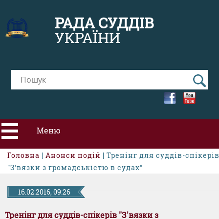
РАДА СУДДІВ
УКРАЇНИ
Меню
Головна
|
Анонси подій
| Тренінг для суддів-спікері
ПРО РСУ
"З'вязки з громадськістю в судах"
НОВИНИ
16.02.2016, 09:26
Тренінг для суддів-спікерів "З'вязки з