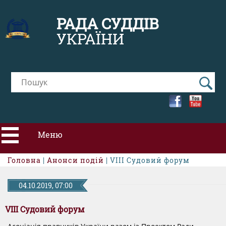
РАДА СУДДІВ
УКРАЇНИ
Меню
Головна
|
Анонси подій
| VІII Судовий форум
ПРО РСУ
04.10.2019, 07:00
НОВИНИ
VІII Судовий форум