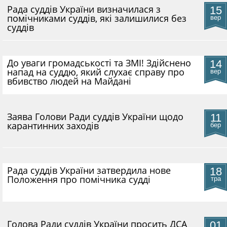
Рада суддів України визначилася з
15
помічниками суддів, які залишилися без
вер
суддів
До уваги громадськості та ЗМІ! Здійснено
14
напад на суддю, який слухає справу про
вер
вбивство людей на Майдані
​Заява Голови Ради суддів України щодо
11
карантинних заходів
бер
Рада суддів України затвердила нове
18
Положення про помічника судді
тра
Голова Ради суддів України просить ДСА
01