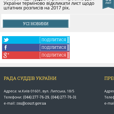
України терміново відкликати лист щодо
лют
штатних розписів на 2017 рік.
УСІ НОВИНИ
ПОДІЛИТИСЯ
ПОДІЛИТИСЯ
ПОДІЛИТИСЯ
РАДА СУДДІВ УКРАЇНИ
ПРЕ
Адреса: м.Київ 01601, вул. Липська, 18/5
Адрес
Телефони:
(044) 277-76-29
,
(044) 277-76-31
Теле
e-mail:
rsu@court.gov.ua
e-mai