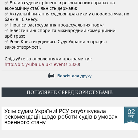
✅ Вплив судових рішень в резонансних справах на
КОНФЛІКТ ІНТЕРЕСІВ
економічну стабільність держави;
✅ Актуальні питання судової практики у спорах за участю
банків і бізнесу;
✅ Нюанси застосування процесуальних норм;
НОРМАТИВИ НАВАНТАЖЕННЯ
✅ Інвестиційні спори та міжнародний комерційний
арбітраж;
✅ Роль Конституційного Суду України в процесі
законотворчості.
ГАЛЕРЕЯ
Слідкуйте за оновленнями програми тут:
http://bit.ly/uba-ua-ukr-events-3320
!
КОНТАКТИ
Версія для друку
ПОПУЛЯРНЕ СЕРЕД КОРИСТУВАЧІВ
​Усім судам України! РСУ опублікувала
02
рекомендації щодо роботи судів в умовах
бер
воєнного стану