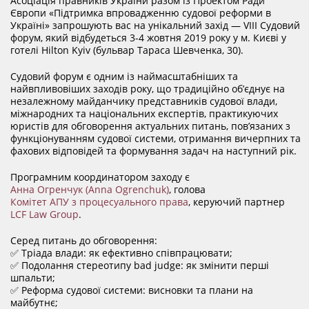
Асоціація правників України разом із Проектом Ради
ДОКУМЕНТИ
Європи «Підтримка впровадженню судової реформи в
Україні» запрошують вас на унікальний захід — VІII Судовий
форум, який відбудеться 3-4 жовтня 2019 року у м. Києві у
готелі Hilton Kyiv (бульвар Тараса Шевченка, 30).
КАНДИДАТИ ДО КСУ
Судовий форум є одним із наймасштабніших та
найвпливовіших заходів року, що традиційно об’єднує на
РІШЕННЯ РСУ
незалежному майданчику представників судової влади,
міжнародних та національних експертів, практикуючих
юристів для обговорення актуальних питань, пов’язаних з
функціонуванням судової системи, отримання вичерпних та
НОРМАТИВНІ ДОКУМЕНТИ
фахових відповідей та формування задач на наступний рік.
Програмним координатором заходу є
МІЖНАРОДНІ СТАНДАРТИ
Анна Огренчук (Anna Ogrenchuk)
, голова
Комітет АПУ з процесуального права
, керуючий партнер
LCF Law Group
.
СОЦІОЛОГІЧНІ ОПИТУВАННЯ
Серед питань до обговорення:
✅ Тріада влади: як ефективно співпрацювати;
✅ Подолання стереотипу bad judge: як змінити перші
шпальти;
СИСТЕМА ОЦІНЮВАННЯ
✅ Реформа судової системи: висновки та плани на
майбутнє;