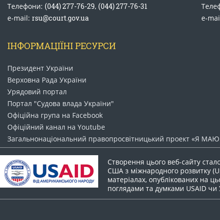
Телефони:
(044) 277-76-29
,
(044) 277-76-31
Теле
e-mail:
rsu@court.gov.ua
e-mai
ІНФОРМАЦІЇНІ РЕСУРСИ
Президент України
Верховна Рада України
Урядовий портал
Портал "Судова влада України"
Офіційна група на Facebook
Офіційний канал на Youtube
Загальнонаціональний право​просвітницький проект «Я МАЮ 
Створення цього веб-сайту стал
США з міжнародного розвитку (US
матеріалах, опублікованих на цьо
поглядами та думками USAID чи