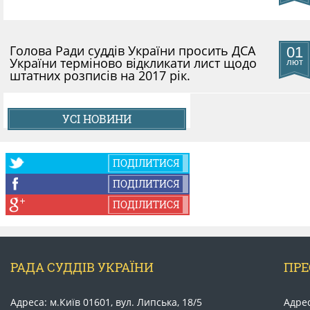
Голова Ради суддів України просить ДСА
01
України терміново відкликати лист щодо
лют
штатних розписів на 2017 рік.
УСІ НОВИНИ
ПОДІЛИТИСЯ
ПОДІЛИТИСЯ
ПОДІЛИТИСЯ
РАДА СУДДІВ УКРАЇНИ
ПРЕ
Адреса: м.Київ 01601, вул. Липська, 18/5
Адрес