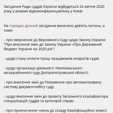
ДОКУМЕНТИ
Засідання Ради суддів України відбудеться 24 квітня 2020
року у режимі відеоконференцзв'язку у Києві.
КАНДИДАТИ ДО КСУ
На
порядок денний
засідання винесено дев'ять питань, а
саме:
РІШЕННЯ РСУ
- про звернення до Верховного Суду щодо Закону України
"Про внесення змін до Закону України «Про Державний
бюджет України на 2020 рік";
НОРМАТИВНІ ДОКУМЕНТИ
- щодо стану оплати праці працівників апаратів судів;
- щодо організації діяльності Нікопольського
МІЖНАРОДНІ СТАНДАРТИ
міськрайонного суду Дніпропетровської області;
- про внесення змін до Положення про автоматизовану
СОЦІОЛОГІЧНІ ОПИТУВАННЯ
систему документообігу суду;
- щодо внесення змін до проекту Загального класифікатора
спеціалізацій суддів та категорій справ;
СИСТЕМА ОЦІНЮВАННЯ
- про призначення члена до складу Кваліфікаційної комісії