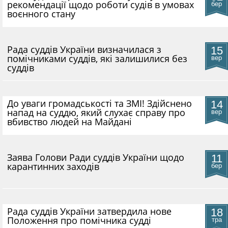
рекомендації щодо роботи судів в умовах
бер
воєнного стану
Рада суддів України визначилася з
15
помічниками суддів, які залишилися без
вер
суддів
До уваги громадськості та ЗМІ! Здійснено
14
напад на суддю, який слухає справу про
вер
вбивство людей на Майдані
​Заява Голови Ради суддів України щодо
11
карантинних заходів
бер
Рада суддів України затвердила нове
18
Положення про помічника судді
тра