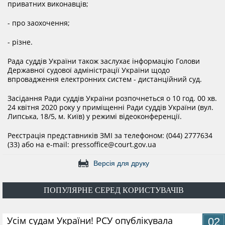
приватних виконавців;
КОНФЛІКТ ІНТЕРЕСІВ
- про заохочення;
- різне.
НОРМАТИВИ НАВАНТАЖЕННЯ
Рада суддів України також заслухає інформацію Голови
Державної судової адміністрації України щодо
ГАЛЕРЕЯ
впровадження електронних систем - дистанційний суд.
Засідання Ради суддів України розпочнеться о 10 год. 00 хв.
24 квітня 2020 року у приміщенні Ради суддів України (вул.
КОНТАКТИ
Липська, 18/5, м. Київ) у режимі відеоконференції.
Реєстрація представників ЗМІ за телефоном: (044) 2777634
(33) або на e-mail: pressoffice@court.gov.ua
Версія для друку
ПОПУЛЯРНЕ СЕРЕД КОРИСТУВАЧІВ
​Усім судам України! РСУ опублікувала
02