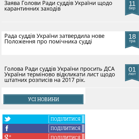
​Заява Голови Ради суддів України щодо
11
КОНФЛІКТ ІНТЕРЕСІВ
карантинних заходів
бер
НОРМАТИВИ НАВАНТАЖЕННЯ
Рада суддів України затвердила нове
18
Положення про помічника судді
тра
ГАЛЕРЕЯ
Голова Ради суддів України просить ДСА
01
КОНТАКТИ
України терміново відкликати лист щодо
лют
штатних розписів на 2017 рік.
УСІ НОВИНИ
ПОДІЛИТИСЯ
ПОДІЛИТИСЯ
ПОДІЛИТИСЯ