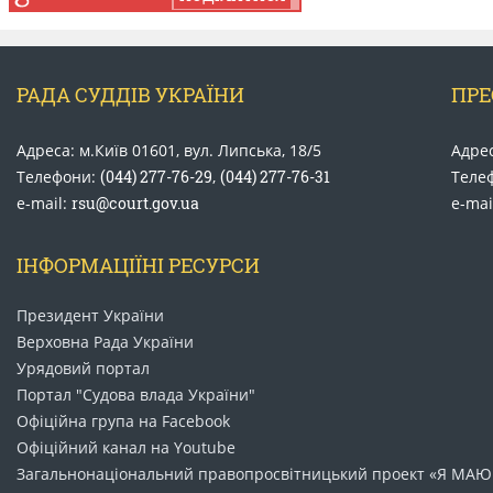
РАДА СУДДІВ УКРАЇНИ
ПРЕ
Адреса: м.Київ 01601, вул. Липська, 18/5
Адрес
Телефони:
(044) 277-76-29
,
(044) 277-76-31
Теле
e-mail:
rsu@court.gov.ua
e-mai
ІНФОРМАЦІЇНІ РЕСУРСИ
Президент України
Верховна Рада України
Урядовий портал
Портал "Судова влада України"
Офіційна група на Facebook
Офіційний канал на Youtube
Загальнонаціональний право​просвітницький проект «Я МАЮ 