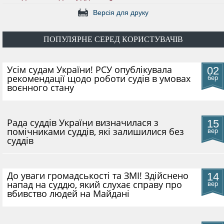
ДОКУМЕНТИ
Версія для друку
КАНДИДАТИ ДО КСУ
ПОПУЛЯРНЕ СЕРЕД КОРИСТУВАЧІВ
​Усім судам України! РСУ опублікувала
02
РІШЕННЯ РСУ
рекомендації щодо роботи судів в умовах
бер
воєнного стану
НОРМАТИВНІ ДОКУМЕНТИ
Рада суддів України визначилася з
15
помічниками суддів, які залишилися без
вер
МІЖНАРОДНІ СТАНДАРТИ
суддів
СОЦІОЛОГІЧНІ ОПИТУВАННЯ
До уваги громадськості та ЗМІ! Здійснено
14
напад на суддю, який слухає справу про
вер
вбивство людей на Майдані
СИСТЕМА ОЦІНЮВАННЯ