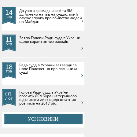
До уваги громадськості та ЗМІ!
14
Здійснено напад на суддю, який
вер
слухає справу про вбивство людей
на Майдані
​Заява Голови Ради суддів України
11
щодо карантинних заходів
бер
Рада суддів України затвердила
18
нове Положення про помічника
тра
судді
Голова Ради суддів України
01
просить ДСА України терміново
лют
відкликати лист щодо штатних
розписів на 2017 рік.
УСІ НОВИНИ