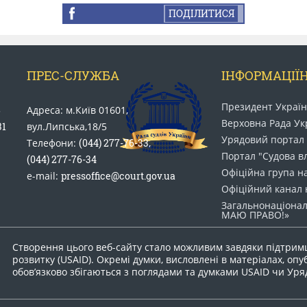
ПОДІЛИТИСЯ
ПРЕС-СЛУЖБА
ІНФОРМАЦІЇН
Президент Украї
5
Адреса: м.Київ 01601,
Верховна Рада Ук
31
вул.Липська,18/5
Урядовий портал
Телефони:
(044) 277-76-33
,
Портал "Судова в
(044) 277-76-34
Офіційна група н
e-mail:
pressoffice@court.gov.ua
Офіційний канал 
Загальнонаціонал
МАЮ ПРАВО​!»
Створення цього веб-сайту стало можливим завдяки підтрим
розвитку (USAID). Окремі думки, висловлені в матеріалах, опу
обов’язково збігаються з поглядами та думками USAID чи Ур