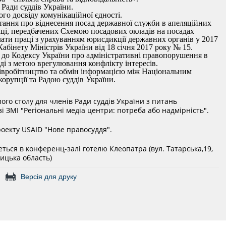
 Ради суддів України.
о досвіду комунікаційної єдності.
тання про віднесення посад державної служби в апеляційних
аці, передбачених Схемою посадових окладів на посадах
ати праці з урахуванням юрисдикції державних органів у 2017
бінету Міністрів України від 18 січня 2017 року № 15.
 до Кодексу України про адміністративні правопорушення в
дді з метою врегулювання конфлікту інтересів.
вробітництво та обмін інформацією між Національним
корупції та Радою суддів України.
го столу для членів Ради суддів України з питань
 зі ЗМІ "Регіональні медіа центри: потреба або надмірність".
оекту USAID "Нове правосуддя".
еться в конференц-залі готелю Клеопатра (вул. Татарська,19,
ицька область)
Версія для друку