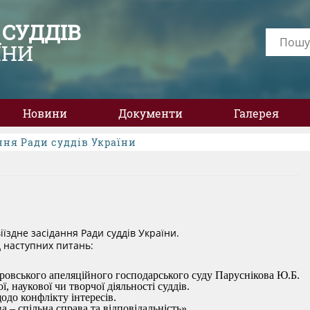
 СУДДІВ
ЇНИ
Новини
Документи
Галерея
ння Ради суддів України
іїздне засідання Ради суддів України.
д наступних питань:
ровського апеляційного господарського суду Паруснікова Ю.Б.
, наукової чи творчої діяльності суддів.
одо конфлікту інтересів.
– спільна справа та відповідальність».