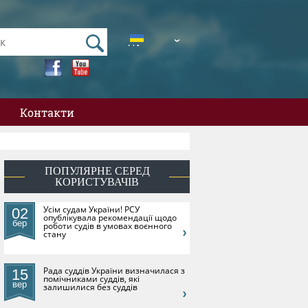
UA
EN
Контакти
ПОПУЛЯРНЕ СЕРЕД
КОРИСТУВАЧІВ
​Усім судам України! РСУ
02
опублікувала рекомендації щодо
бер
роботи судів в умовах воєнного
стану
Рада суддів України визначилася з
15
помічниками суддів, які
вер
залишилися без суддів