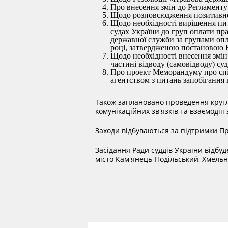
Про внесення змін до Регламенту
Щодо розповсюдження позитивног
Щодо необхідності вирішення пи
судах України до груп оплати пр
державної служби за групами опл
році, затвердженою постановою Ка
Щодо необхідності внесення змін
частині відводу (самовідводу) су
Про проект Меморандуму про спі
агентством з питань запобігання 
Також заплановано проведення кругло
комунікаційних зв'язків та взаємодіїї
Заходи відбуваються за підтримки Пр
Засідання Ради суддів України відбуд
місто Кам'янець-Подільський, Хмельн