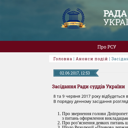
РАДА
УКРА
Про РСУ
Головна
|
Анонси подій
| Засіда
02.06.2017, 12:53
Засідання Ради суддів України
8 та 9 червня 2017 року відбудеться в
В порядку денному засідання розгля
Про звернення голови Дніпропет
з питань оформлення викладацької
Про роз’яснення деяких питань щ
Щодо Резолюції «Правова держава 