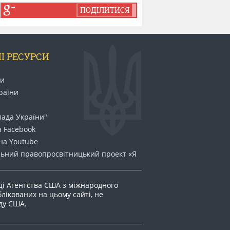
ПОДІЛИТИСЯ
І РЕСУРСИ
ни
раїни
лада України"
а Facebook
на Youtube
ьний право​просвітницький проект «Я
ці Агентства США з міжнародного
блікованих на цьому сайті, не
яду США.