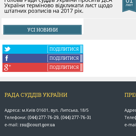
01
України терміново відкликати лист щодо
лют
штатних розписів на 2017 рік.
УСІ НОВИНИ
ПОДІЛИТИСЯ
ПОДІЛИТИСЯ
ПОДІЛИТИСЯ
РАДА СУДДІВ УКРАЇНИ
ПРЕ
Адреса: м.Київ 01601, вул. Липська, 18/5
Адрес
Телефони:
(044) 277-76-29
,
(044) 277-76-31
Теле
e-mail:
rsu@court.gov.ua
e-mai