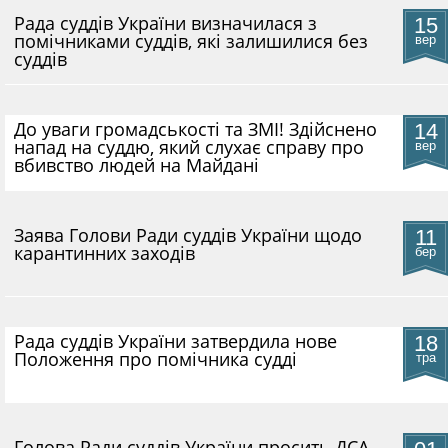
Рада суддів України визначилася з
15
КОНФЛІКТ ІНТЕРЕСІВ
помічниками суддів, які залишилися без
вер
суддів
НОРМАТИВИ НАВАНТАЖЕННЯ
До уваги громадськості та ЗМІ! Здійснено
14
напад на суддю, який слухає справу про
вер
ГАЛЕРЕЯ
вбивство людей на Майдані
КОНТАКТИ
​Заява Голови Ради суддів України щодо
11
карантинних заходів
бер
Рада суддів України затвердила нове
18
Положення про помічника судді
тра
Голова Ради суддів України просить ДСА