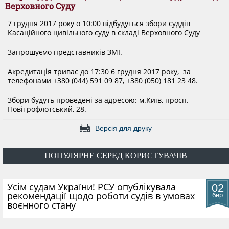
ДОКУМЕНТИ
Верховного Суду
7 грудня 2017 року о 10:00 відбудуться збори суддів
Касаційного цивільного суду в складі Верховного Суду
КАНДИДАТИ ДО КСУ
Запрошуємо представників ЗМІ.
Акредитація триває до 17:30 6 грудня 2017 року, за
РІШЕННЯ РСУ
телефонами +380 (044) 591 09 87, +380 (050) 181 23 48.
Збори будуть проведені за адресою: м.Київ, просп.
НОРМАТИВНІ ДОКУМЕНТИ
Повітрофлотський, 28.
Версія для друку
МІЖНАРОДНІ СТАНДАРТИ
ПОПУЛЯРНЕ СЕРЕД КОРИСТУВАЧІВ
СОЦІОЛОГІЧНІ ОПИТУВАННЯ
​Усім судам України! РСУ опублікувала
02
рекомендації щодо роботи судів в умовах
бер
воєнного стану
СИСТЕМА ОЦІНЮВАННЯ