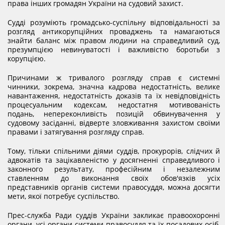
права інших громадян України на судовий захист.
КОНФЛІКТ ІНТЕРЕСІВ
Судді розуміють громадсько-суспільну відповідальності за
розгляд антикорупційних проваджень та намагаються
знайти баланс між правом людини на справедливий суд,
НОРМАТИВИ НАВАНТАЖЕННЯ
презумпцією невинуватості і важливістю боротьби з
корупцією.
Причинами ж тривалого розгляду справ є системні
ГАЛЕРЕЯ
чинники, зокрема, значна кадрова недостатність, велике
навантаження, недостатність доказів та їх невідповідність
процесуальним кодексам, недостатня мотивованість
КОНТАКТИ
подань, непереконливість позицій обвинувачення у
судовому засіданні, відверте зловживання захистом своїми
правами і затягування розгляду справ.
Тому, тільки спільними діями суддів, прокурорів, слідчих й
адвокатів та зацікавленістю у досягненні справедливого і
законного результату, професійним і незалежним
ставленням до виконання своїх обов'язків усіх
представників органів системи правосуддя, можна досягти
мети, якої потребує суспільство.
Прес-служба Ради суддів України закликає правоохоронні
органи, усі органи системи правосуддя та їх посадових осіб,