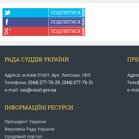
ПОДІЛИТИСЯ
ПОДІЛИТИСЯ
ПОДІЛИТИСЯ
РАДА СУДДІВ УКРАЇНИ
ПРЕ
Адреса: м.Київ 01601, вул. Липська, 18/5
Адрес
Телефони:
(044) 277-76-29
,
(044) 277-76-31
Теле
e-mail:
rsu@court.gov.ua
e-mai
ІНФОРМАЦІЇНІ РЕСУРСИ
Президент України
Верховна Рада України
Урядовий портал