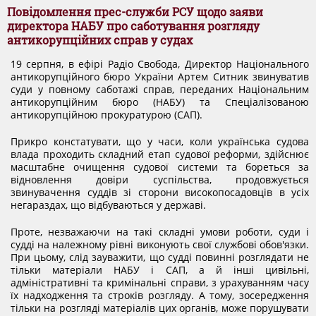
ДОКУМЕНТИ
Повідомлення прес-служби РСУ щодо заяви
директора НАБУ про саботування розгляду
антикорупційних справ у судах
КАНДИДАТИ ДО КСУ
19 серпня, в ефірі Радіо Свобода, Директор Національного
антикорупційного бюро України Артем Ситник звинуватив
суди у повному саботажі справ, переданих Національним
РІШЕННЯ РСУ
антикорупційним бюро (НАБУ) та Спеціалізованою
антикорупційною прокуратурою (САП).
Прикро констатувати, що у часи, коли українська судова
НОРМАТИВНІ ДОКУМЕНТИ
влада проходить складний етап судової реформи, здійснює
масштабне очищення судової системи та бореться за
відновлення довіри суспільства, продовжується
звинувачення суддів зі сторони високопосадовців в усіх
МІЖНАРОДНІ СТАНДАРТИ
негараздах, що відбуваються у державі.
Проте, незважаючи на такі складні умови роботи, суди і
СОЦІОЛОГІЧНІ ОПИТУВАННЯ
судді на належному рівні виконують свої службові обов'язки.
При цьому, слід зауважити, що судді повинні розглядати не
тільки матеріали НАБУ і САП, а й інші цивільні,
адміністративні та кримінальні справи, з урахуванням часу
СИСТЕМА ОЦІНЮВАННЯ
їх надходження та строків розгляду. А тому, зосередження
тільки на розгляді матеріалів цих органів, може порушувати