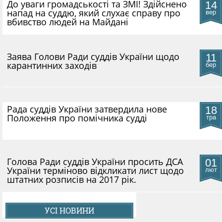
До уваги громадськості та ЗМІ! Здійснено
14
напад на суддю, який слухає справу про
вер
вбивство людей на Майдані
​Заява Голови Ради суддів України щодо
11
карантинних заходів
бер
Рада суддів України затвердила нове
18
Положення про помічника судді
тра
Голова Ради суддів України просить ДСА
01
України терміново відкликати лист щодо
лют
штатних розписів на 2017 рік.
УСІ НОВИНИ