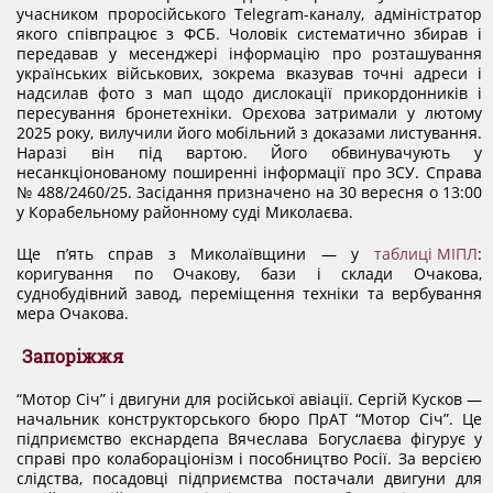
учасником проросійського Telegram-каналу, адміністратор
якого співпрацює з ФСБ. Чоловік систематично збирав і
передавав у месенджері інформацію про розташування
українських військових, зокрема вказував точні адреси і
надсилав фото з мап щодо дислокації прикордонників і
пересування бронетехніки. Орєхова затримали у лютому
2025 року, вилучили його мобільний з доказами листування.
Наразі він під вартою. Його обвинувачують у
несанкціонованому поширенні інформації про ЗСУ. Справа
№ 488/2460/25. Засідання призначено на 30 вересня о 13:00
у Корабельному районному суді Миколаєва.
Ще п’ять справ з Миколаївщини — у
таблиці МІПЛ
:
коригування по Очакову, бази і склади Очакова,
суднобудівний завод, переміщення техніки та вербування
мера Очакова.
Запоріжжя
“Мотор Січ” і двигуни для російської авіації. Сергій Кусков —
начальник конструкторського бюро ПрАТ “Мотор Січ”. Це
підприємство екснардепа Вячеслава Богуслаєва фігурує у
справі про колабораціонізм і пособництво Росії. За версією
слідства, посадовці підприємства постачали двигуни для