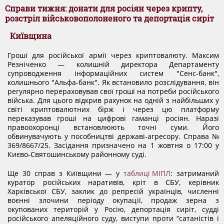
ДОКУМЕНТИ
Справи тижня: донати для росіян через крипту,
розстріл військовополоненого та депортація сиріт
Київщина
КАНДИДАТИ ДО КСУ
Гроші для російської армії через криптовалюту. Максим
Резніченко — колишній директора Департаменту
РІШЕННЯ РСУ
супроводження інформаційних систем "Сенс-банк",
колишнього "Альфа-банк". Як встановило розслідування, він
регулярно перераховував свої гроші на потреби російського
війська. Для цього відкрив рахунок на одній з найбільших у
НОРМАТИВНІ ДОКУМЕНТИ
світі криптовалютних бірж і через цю платформу
переказував гроші на цифрові гаманці росіян. Наразі
правоохоронці встановлюють точні суми. Його
обвинувачують у пособництві державі-агресору. Справа №
МІЖНАРОДНІ СТАНДАРТИ
369/8667/25. Засідання призначено на 1 жовтня о 17:00 у
Києво-Святошинському районному суді.
СОЦІОЛОГІЧНІ ОПИТУВАННЯ
Ще 30 справ з Київщини — у
таблиці МІПЛ
: затриманий
куратор російських наративів, кріт в СБУ, керівник
Харківської СБУ, заклик до репресій українців, численні
воєнні злочини періоду окупації, продаж зерна з
СИСТЕМА ОЦІНЮВАННЯ
окупованих територій у Росію, депортація сиріт, судді
російського апеляційного суду, виступи проти “сатаністів і