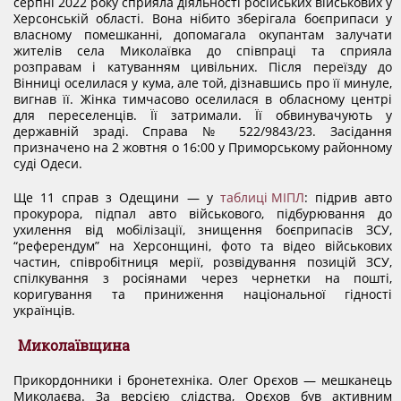
серпні 2022 року сприяла діяльності російських військових у
Херсонській області. Вона нібито зберігала боєприпаси у
власному помешканні, допомагала окупантам залучати
жителів села Миколаївка до співпраці та сприяла
розправам і катуванням цивільних. Після переїзду до
Вінниці оселилася у кума, але той, дізнавшись про її минуле,
вигнав її. Жінка тимчасово оселилася в обласному центрі
для переселенців. Її затримали. Її обвинувачують у
державній зраді. Справа № 522/9843/23. Засідання
призначено на 2 жовтня о 16:00 у Приморському районному
суді Одеси.
Ще 11 справ з Одещини — у
таблиці МІПЛ
: підрив авто
прокурора, підпал авто військового, підбурювання до
ухилення від мобілізації, знищення боєприпасів ЗСУ,
“референдум” на Херсонщині, фото та відео військових
частин, співробітниця мерії, розвідування позицій ЗСУ,
спілкування з росіянами через чернетки на пошті,
коригування та приниження національної гідності
українців.
Миколаївщина
Прикордонники і бронетехніка. Олег Орєхов — мешканець
Миколаєва. За версією слідства, Орєхов був активним