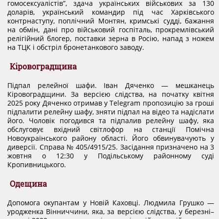
гомосексуалістів”, здача українських військових за 130
КОНФЛІКТ ІНТЕРЕСІВ
доларів, український командир під час Харківського
контрнаступу, поплічний Монтян, кримські судді, бажання
на обмін, дані про військовий госпіталь, прокремлівський
релігійний блогер, поставки зерна в Росію, напад з ножем
НОРМАТИВИ НАВАНТАЖЕННЯ
на ТЦК і обстріл бронетанкового заводу.
Кіровоградщина
ГАЛЕРЕЯ
Підпал релейної шафи. Іван Дяченко — мешканець
Кіровоградщини. За версією слідства, на початку квітня
2025 року Дяченко отримав у Telegram пропозицію за гроші
КОНТАКТИ
підпалити релейну шафу, зняти підпал на відео та надіслати
його. Чоловік погодився та підпалив релейну шафу, яка
обслуговує вхідний світлофор на станції Помічна
Новоукраїнського району області. Його обвинувачують у
диверсії. Справа № 405/4915/25. Засідання призначено на 3
жовтня о 12:30 у Подільському районному суді
Кропивницького.
Одещина
Допомога окупантам у Новій Каховці. Людмила Грушко —
уродженка Вінниччини, яка, за версією слідства, у березні–