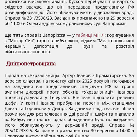
російської військової авіації. Кусков перебуває під вартою,
слідство вважає, що він передавав представнику РФ
розвідінформацію. Його обвинувачують у державній зраді.
Справа № 331/3598/23. Засідання призначено на 29 вересня
об 11:00 в Олександрівському районному суді Запоріжжя.
Ще п’ять справ із Запоріжжя — у
таблиці МІПЛ
: коригування
з “Мотор Січі”, схрон з вибухівкою, віджим “Мелітопольської
черешні”, депортація до Грузії та розстріл
військовополоненого.
Дніпропетровщина
Підпал на «Укрзалізниці». Артур Іванов з Краматорська. За
версією слідства, на початку квітня 2025 року він погодився
на завдання від представників спецслужб РФ за гроші
вчинити диверсії проти об’єктів «Укрзалізниці». Іванова
проінструктували у Telegram. Він мав підпалити релейні
шафи. У квітні Іванов прибув на перегін між станціями
Діївка та Горяїнове у Дніпрі. За даними слідства, він облив
розчином для розпалювання дві релейні шафи та підпалив
їх. Вибуху не сталося, однак обладнання було пошкоджене.
Його обвинувачують у державній зраді. Справа №
205/10233/25. Засідання призначено на 30 вересня о 14:00 в
Новокодацькому районному суді Дніпра.