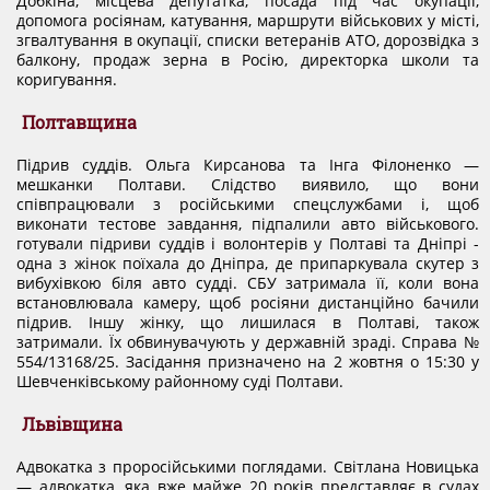
Добкіна, місцева депутатка, посада під час окупації,
допомога росіянам, катування, маршрути військових у місті,
згвалтування в окупації, списки ветеранів АТО, дорозвідка з
балкону, продаж зерна в Росію, директорка школи та
коригування.
Полтавщина
Підрив суддів. Ольга Кирсанова та Інга Філоненко —
мешканки Полтави. Слідство виявило, що вони
співпрацювали з російськими спецслужбами і, щоб
виконати тестове завдання, підпалили авто військового.
готували підриви суддів і волонтерів у Полтаві та Дніпрі -
одна з жінок поїхала до Дніпра, де припаркувала скутер з
вибухівкою біля авто судді. СБУ затримала її, коли вона
встановлювала камеру, щоб росіяни дистанційно бачили
підрив. Іншу жінку, що лишилася в Полтаві, також
затримали. Їх обвинувачують у державній зраді. Справа №
554/13168/25. Засідання призначено на 2 жовтня о 15:30 у
Шевченківському районному суді Полтави.
Львівщина
Адвокатка з проросійськими поглядами. Світлана Новицька
— адвокатка, яка вже майже 20 років представляє в судах