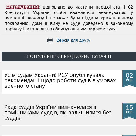
Нагадування
: відповідно до частини першої статті 62
Конституції України особа вважається невинуватою у
вчиненні злочину і не може бути піддана кримінальному
покаранню, доки її вину не буде доведено в законному
порядку і встановлено обвинувальним вироком суду.
Версія для друку
ПОПУЛЯРНЕ СЕРЕД КОРИСТУВАЧІВ
​Усім судам України! РСУ опублікувала
02
рекомендації щодо роботи судів в умовах
бер
воєнного стану
Рада суддів України визначилася з
15
помічниками суддів, які залишилися без
вер
суддів