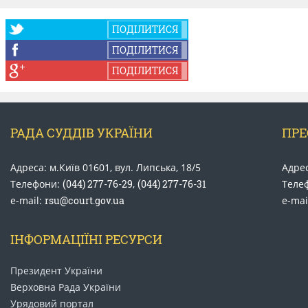
ПОДІЛИТИСЯ
ПОДІЛИТИСЯ
ПОДІЛИТИСЯ
РАДА СУДДІВ УКРАЇНИ
ПРЕ
Адреса: м.Київ 01601, вул. Липська, 18/5
Адрес
Телефони:
(044) 277-76-29
,
(044) 277-76-31
Теле
e-mail:
rsu@court.gov.ua
e-mai
ІНФОРМАЦІЇНІ РЕСУРСИ
Президент України
Верховна Рада України
Урядовий портал