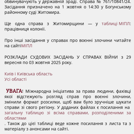
обвинувачують у державній зраді. Справа № 761/10841/24.
Засідання призначено на 1 жовтня о 14:30 у Богунському
районному суді Житомира.
Ще одна справа з Житомирщини — у
таблиці МІПЛ
:
працівниця колонії.
Про інші засідання у справах про воєнні злочини читайте
на сайті
МІПЛ
РОЗКЛАДИ СУДОВИХ ЗАСІДАНЬ У СПРАВАХ ВІЙНИ з 29
вересня по 03 жовтня 2025 року.
Київ і Київська область
Усі області
УВАГА
! Міжнародна ініціатива за права людини, фахівці
якої відстежують розгляд справ про воєнні злочини,
змінили формат розсилки, щоб вам було зручніше шукати
справи зі свого регіону. У доданих файлах є посилання на
загальну таблицю зі всіма справами, розподіленими за
областями
. Також до цієї таблиці веде кожне посилання з листа та з
матеріалу з анонсами на сайті.