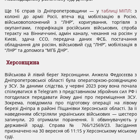
Ще 16 справ із Дніпропетровщини — у
таблиці МІПЛ
: з
колонії до армії Росії, втеча від мобілізацію в Росію,
військовополонений з “ЛНР”, коригування, торгівля з
окупантами, глорифікація російських військових, спроба
теракту на Вінниччині, адмін каналу, чекання на росіян у
Києві, здача ССО, передача даних ФСБ, постачання
обладнання для росіян, військовий суд “ЛНР”, мобілізація в
“ЛНР” та допомога “МГБ ДНР”.
Херсонщина
Військова й лівий берег Херсонщини. Анжела Федосєєва з
Дніпропетровської області була операторкою-розвідницею
у ЗСУ. За даними слідства, у червні 2023 року вона почала
спілкуватися в Telegram з представником збройних сил РФ і
погодилася передавати йому дані про переміщення ЗСУ.
Зокрема, повідомила про підготовку операції на лівому
березі Дніпра в районі Піщанівки Херсонської області. За її
наведенням обстріляли українських військових — шестеро
загинули, 20 отримали поранення. Її обвинувачують у
державній зраді. Справа № 766/12569/23. Засідання
призначено на 30 вересня об 11:15 у Херсонському міському
суді.