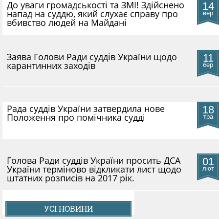
До уваги громадськості та ЗМІ! Здійснено
14
напад на суддю, який слухає справу про
вер
вбивство людей на Майдані
​Заява Голови Ради суддів України щодо
11
карантинних заходів
бер
Рада суддів України затвердила нове
18
Положення про помічника судді
тра
Голова Ради суддів України просить ДСА
01
України терміново відкликати лист щодо
лют
штатних розписів на 2017 рік.
УСІ НОВИНИ