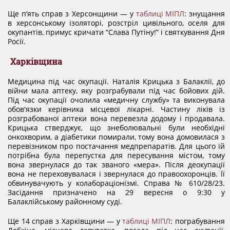
Ще п’ять справ з Херсонщини — у
таблиці МІПЛ
: знущання
в херсонському ізоляторі, розстріл цивільного, оселя для
окупантів, примус кричати “Слава Путіну!” і святкування Дня
Росії.
Харківщина
Медицина під час окупації. Наталія Крицька з Балаклії, до
війни мала аптеку, яку розграбували під час бойових дій.
Під час окупації очолила «медичну службу» та виконувала
обов'язки керівника місцевої лікарні. Частину ліків із
розграбованої аптеки вона перевезла додому і продавала.
Крицька стверджує, що знеболювальні були необхідні
онкохворим, а діабетики помирали, тому вона домовилася з
перевізником про постачання медпрепаратів. Для цього їй
потрібна була перепустка для пересування містом, тому
вона звернулася до так званого «мера». Після деокупації
вона не переховувалася і звернулася до правоохоронців. Її
обвинувачують у колабораціонізмі. Справа № 610/28/23.
Засідання призначено на 29 вересня о 9:30 у
Балаклійському районному суді.
Ще 14 справ з Харківщини — у
таблиці МІПЛ
: пограбування