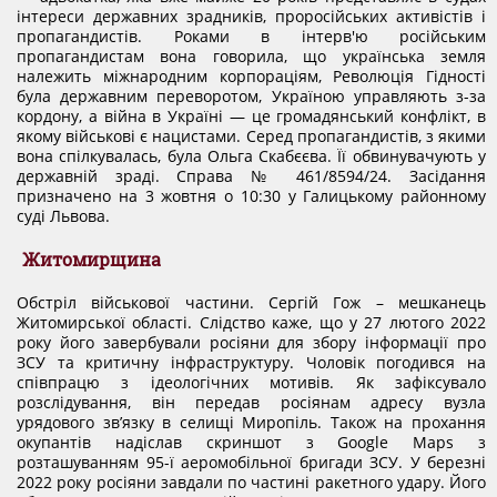
інтереси державних зрадників, проросійських активістів і
пропагандистів. Роками в інтерв'ю російським
пропагандистам вона говорила, що українська земля
належить міжнародним корпораціям, Революція Гідності
була державним переворотом, Україною управляють з-за
кордону, а війна в Україні — це громадянський конфлікт, в
якому військові є нацистами. Серед пропагандистів, з якими
вона спілкувалась, була Ольга Скабєєва. Її обвинувачують у
державній зраді. Справа № 461/8594/24. Засідання
призначено на 3 жовтня о 10:30 у Галицькому районному
суді Львова.
Житомирщина
Обстріл військової частини. Сергій Гож – мешканець
Житомирської області. Слідство каже, що у 27 лютого 2022
року його завербували росіяни для збору інформації про
ЗСУ та критичну інфраструктуру. Чоловік погодився на
співпрацю з ідеологічних мотивів. Як зафіксувало
розслідування, він передав росіянам адресу вузла
урядового зв’язку в селищі Миропіль. Також на прохання
окупантів надіслав скриншот з Google Maps з
розташуванням 95-ї аеромобільної бригади ЗСУ. У березні
2022 року росіяни завдали по частині ракетного удару. Його