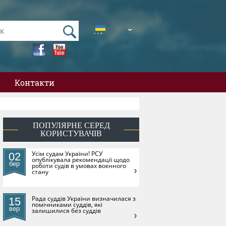
UA
EN
Контакти
ПОПУЛЯРНЕ СЕРЕД
КОРИСТУВАЧІВ
​Усім судам України! РСУ
02
опублікувала рекомендації щодо
бер
роботи судів в умовах воєнного
стану
Рада суддів України визначилася з
15
помічниками суддів, які
вер
залишилися без суддів