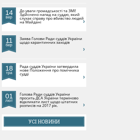
До уваги громадськості та ЗМІ!
14
Здійснено напад на суддю, який
вер
слухає справу про вбивство людей
на Майдані
​Заява Голови Ради суддів України
11
щодо карантинних заходів
бер
Рада суддів України затвердила
18
нове Положення про помічника
тра
судді
Голова Ради суддів України
01
просить ДСА України терміново
лют
відкликати лист щодо штатних
розписів на 2017 рік.
УСІ НОВИНИ