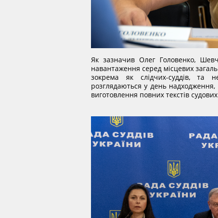
Як зазначив Олег Головенко, Шевч
навантаження серед місцевих загальн
зокрема як слідчих-суддів, та н
розглядаються у день надходження, 
виготовлення повних текстів судових