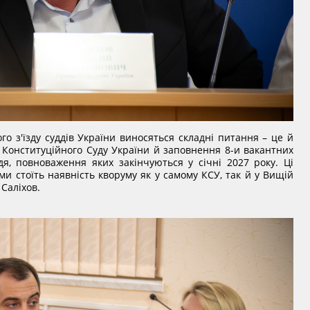
о з'їзду суддів України виносяться складні питання – це й
в Конституційного Суду України й заповнення 8-и вакантних
я, повноваження яких закінчуються у січні 2027 року. Ці
и стоїть наявність кворуму як у самому КСУ, так й у Вищій
 Саліхов.