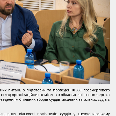
йних питань з підготовки та проведення ХХІ позачергового
а склад організаційних комітетів в областях, які своєю чергою
веденням Спільних зборів суддів місцевих загальних судів з
льшення кількості помічників суддів у Шевченківському