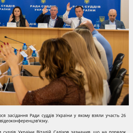
ося засідання Ради суддів України у якому взяли участь 26
а відеоконференцзв'язку.
и суддів України Віталій Саліхов зазначив, що на порядок