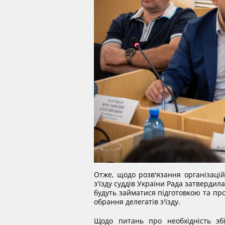
Отже, щодо розв'язання організаці
з'їзду суддів України Рада затвердил
будуть займатися підготовкою та про
обрання делегатів з'їзду.
Щодо питань про необхідність збі