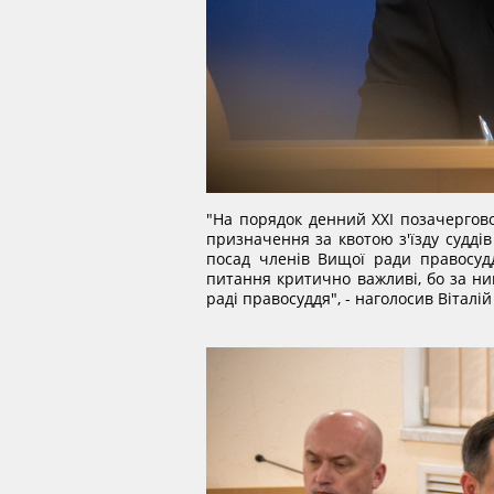
"На порядок денний ХХІ позачерговог
призначення за квотою з'їзду судді
посад членів Вищої ради правосудд
питання критично важливі, бо за ним
раді правосуддя", - наголосив Віталій