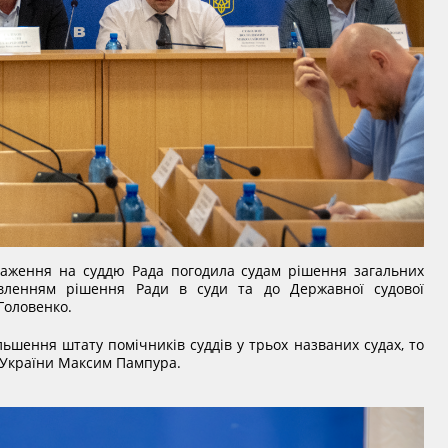
аження на суддю Рада погодила судам рішення загальних
вленням рішення Ради в суди та до Державної судової
 Головенко.
ьшення штату помічників суддів у трьох названих судах, то
 України Максим Пампура.