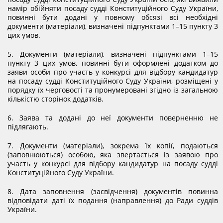
намір обійняти посаду судді Конституційного Суду України,
повинні бути додані у повному обсязі всі необхідні
документи (матеріали), визначені підпунктами 1–15 пункту 3
цих умов.
5. Документи (матеріали), визначені підпунктами 1–15
пункту 3 цих умов, повинні бути оформлені додатком до
заяви особи про участь у конкурсі для відбору кандидатур
на посаду судді Конституційного Суду України, розміщені у
порядку їх черговості та пронумеровані згідно із загальною
кількістю сторінок додатків.
6. Заява та додані до неї документи поверненню не
підлягають.
7. Документи (матеріали), зокрема їх копії, подаються
(заповнюються) особою, яка звертається із заявою про
участь у конкурсі для відбору кандидатур на посаду судді
Конституційного Суду України.
8. Дата заповнення (засвідчення) документів повинна
відповідати даті їх подання (направлення) до Ради суддів
України.