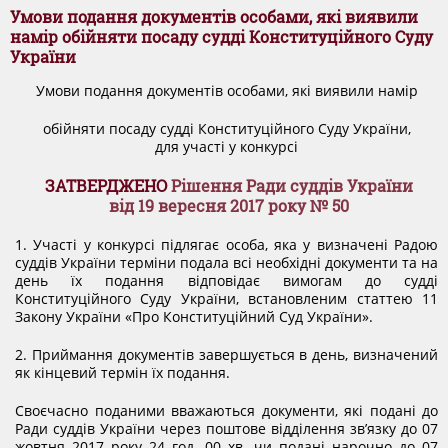
ДОКУМЕНТИ
Умови подання документів особами, які виявили
намір обійняти посаду судді Конституційного Суду
України
КАНДИДАТИ ДО КСУ
Умови подання документів особами, які виявили намір
обійняти посаду судді Конституційного Суду України,
РІШЕННЯ РСУ
для участі у конкурсі
ЗАТВЕРДЖЕНО
Рішення Ради суддів України
від 19 вересня 2017 року № 50
НОРМАТИВНІ ДОКУМЕНТИ
1. Участі у конкурсі підлягає особа, яка у визначені Радою
суддів України терміни подала всі необхідні документи та на
МІЖНАРОДНІ СТАНДАРТИ
день їх подання відповідає вимогам до судді
Конституційного Суду України, встановленим статтею 11
Закону України «Про Конституційний Суд України».
СОЦІОЛОГІЧНІ ОПИТУВАННЯ
2. Приймання документів завершується в день, визначений
як кінцевий термін їх подання.
СИСТЕМА ОЦІНЮВАННЯ
Своєчасно поданими вважаються документи, які подані до
Ради суддів України через поштове відділення зв’язку до 07
жовтня 2017 року 24 год. 00 хв. чи подані нарочно до 07