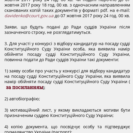
жовтня 2017 року 18 год. 00 хв. з одночасним направленням
КОНФЛІКТ ІНТЕРЕСІВ
сканованих копій таких документів у форматі pdf. на e-mail:
davidenko@court.gov.ua
до 07 жовтня 2017 року 24 год. 00 хв.
НОРМАТИВИ НАВАНТАЖЕННЯ
Заяви, що будуть подані до Ради суддів України після
зазначеного строку, не розглядатимуться.
3. Для участі у конкурсі з відбору кандидатур на посаду судді
ГАЛЕРЕЯ
Конституційного Суду України особа, яка виявила намір
обійняти посаду судді Конституційного Суду України,
повинна подати до Ради суддів України такі документи:
КОНТАКТИ
1) заяву особи про участь у конкурсі для відбору кандидатур
на посаду судді Конституційного Суду України, яка виявила
намір обійняти посаду судді Конституційного Суду України (
за посиланням
);
2) автобіографію;
3) мотиваційний лист, у якому викладаються мотиви бути
призначеним суддею Конституційного Суду України;
4) копію документа, що посвідчує особу та підтверджує
громадянство України (паспорт);