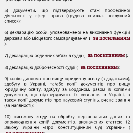
5) документи, що підтверджують стаж професійної
діяльності у сфері права (трудова книжка, послужний
список);
6) декларацію особи, уповноваженої на виконання функцій
за посиланням
держави або місцевого самоврядування (
);
за посиланням
7) декларацію родинних зв’язків судді (
);
за посиланням
8) декларацію доброчесності судді (
);
9) копію диплома про вищу юридичну освіту (з додатками),
здобуту в Україні, та/або копії документів про вищу
юридичну освіту, здобуту за кордоном, разом із копіями
документів, що підтверджують їх визнання в Україні, а
також копії документів про науковий ступінь, вчене звання
(за наявності);
10) письмову згоду на обробку персональних даних та
оприлюднення копій документів, визначених статтею 12
Закону України «Про Конституційний Суд України» (
за посиланням