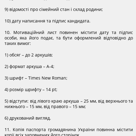
9) відомості про сімейний стан і склад родини;
10) дату написання та підпис кандидата.
10. Мотиваційний лист повинен містити дату та підпис
особи, яка його подає, та бути оформлений відповідно до
таких вимог:
1) обсяг – до 2 аркушів;
2) формат аркуша – А-4;
3) шрифт – Times New Roman;
4) розмір шрифту – 14 pt;
5) відступи: від лівого краю аркуша – 25 мм, від верхнього та
нижнього – 15 мм, від правого – 15 мм;
6) друкований вигляд.
11. Копія паспорта громадянина України повинна містити
копії всіх заповнених його сторінок.