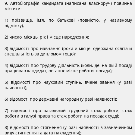
9. Автобіографія кандидата (написана власноруч) повинна
містити:
1) прізвище, ім’я, по батькові (повністю, у називному
відмінку);
2) число, місяць, рік і місце народження;
3) відомості про навчання (роки й місце, одержана освіта й
спеціальність за дипломом тощо);
4) відомості про трудову діяльність (коли, де, на якій посаді
працював кандидат, останнє місце роботи, посада);
5) відомості про науковий ступінь, вчене звання (у разі
наявності);
6) відомості про державні нагороди (у разі наявності);
7) відомості про загальний трудовий стаж роботи, стаж
роботи в галузі права та стаж роботи на посадах судді;
8) відомості про стягнення (у разі наявності з зазначенням
виду стягнення та дата накладення);