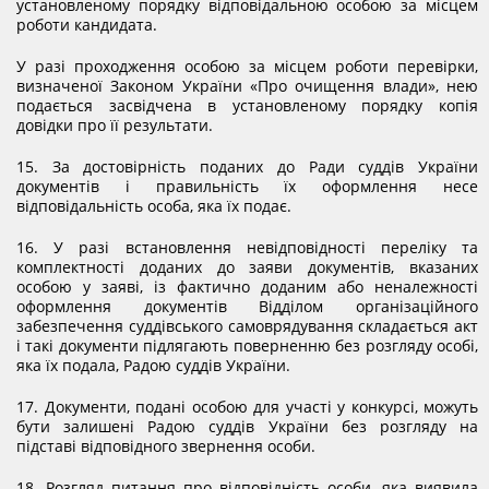
установленому порядку відповідальною особою за місцем
роботи кандидата.
У разі проходження особою за місцем роботи перевірки,
визначеної Законом України «Про очищення влади», нею
подається засвідчена в установленому порядку копія
довідки про її результати.
15. За достовірність поданих до Ради суддів України
документів і правильність їх оформлення несе
відповідальність особа, яка їх подає.
16. У разі встановлення невідповідності переліку та
комплектності доданих до заяви документів, вказаних
особою у заяві, із фактично доданим або неналежності
оформлення документів Відділом організаційного
забезпечення суддівського самоврядування складається акт
і такі документи підлягають поверненню без розгляду особі,
яка їх подала, Радою суддів України.
17. Документи, подані особою для участі у конкурсі, можуть
бути залишені Радою суддів України без розгляду на
підставі відповідного звернення особи.
18. Розгляд питання про відповідність особи, яка виявила