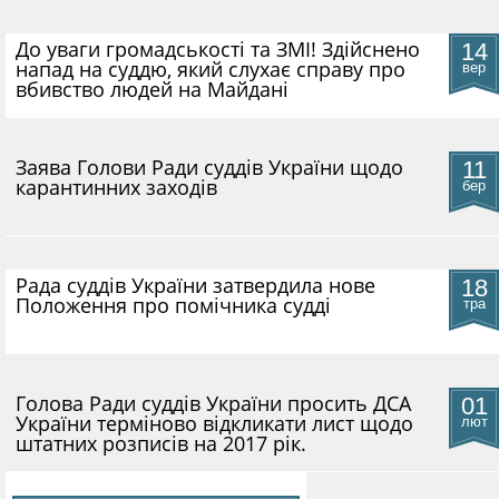
До уваги громадськості та ЗМІ! Здійснено
14
напад на суддю, який слухає справу про
вер
вбивство людей на Майдані
​Заява Голови Ради суддів України щодо
11
карантинних заходів
бер
Рада суддів України затвердила нове
18
Положення про помічника судді
тра
Голова Ради суддів України просить ДСА
01
України терміново відкликати лист щодо
лют
штатних розписів на 2017 рік.