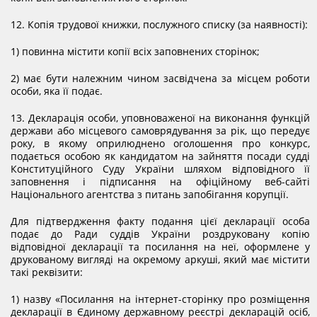
12. Копія трудової книжки, послужного списку (за наявності):
1) повинна містити копії всіх заповнених сторінок;
2) має бути належним чином засвідчена за місцем роботи
особи, яка її подає.
13. Декларація особи, уповноваженої на виконання функцій
держави або місцевого самоврядування за рік, що передує
року, в якому оприлюднено оголошення про конкурс,
подається особою як кандидатом на зайняття посади судді
Конституційного Суду України шляхом відповідного її
заповнення і підписання на офіційному веб-сайті
Національного агентства з питань запобігання корупції.
Для підтвердження факту подання цієї декларації особа
подає до Ради суддів України роздруковану копію
відповідної декларації та посилання на неї, оформлене у
друкованому вигляді на окремому аркуші, який має містити
такі реквізити:
1) назву «Посилання на інтернет-сторінку про розміщення
декларації в Єдиному державному реєстрі декларацій осіб,