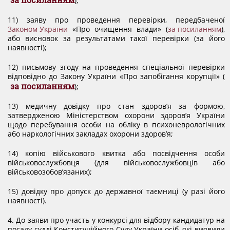
);
11) заяву про проведення перевірки, передбаченої
Законом України
«Про очищення влади» (
за посиланням
),
або висновок за результатами такої перевірки (за його
наявності);
12) письмову згоду на проведення спеціальної перевірки
відповідно до Закону України «Про запобігання корупції» (
за посиланням
);
13) медичну довідку про стан здоров’я за формою,
затвердженою Міністерством охорони здоров’я України
щодо перебування особи на обліку в психоневрологічних
або наркологічних закладах охорони здоров’я;
14) копію військового квитка або посвідчення особи
військовослужбовця (для військовослужбовців або
військовозобов’язаних);
15) довідку про допуск до державної таємниці (у разі його
наявності).
4. До заяви про участь у конкурсі для відбору кандидатур на
посаду судді Конституційного Суду України осіб, які виявили