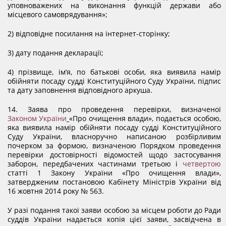
уповноважених на виконання функцій держави або
місцевого самоврядування»;
2) відповідне посилання на інтернет-сторінку;
3) дату подання декларації;
4) прізвище, ім’я, по батькові особи, яка виявила намір
обійняти посаду судді Конституційного Суду України, підпис
та дату заповнення відповідного аркуша.
14. Заява про проведення перевірки, визначеної
Законом України
«Про очищення влади», подається особою,
яка виявила намір обійняти посаду судді Конституційного
Суду України, власноручно написаною розбірливим
почерком за формою, визначеною Порядком проведення
перевірки достовірності відомостей щодо застосування
заборон, передбачених частинами третьою і
четвертою
статті 1 Закону України «Про очищення влади»,
затвердженим постановою Кабінету Міністрів України від
16 жовтня 2014 року № 563.
У разі подання такої заяви особою за місцем роботи до Ради
суддів України надається копія цієї заяви, засвідчена в