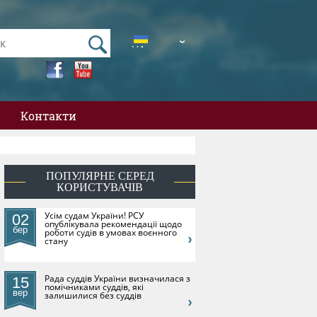
UA
EN
Контакти
ПОПУЛЯРНЕ СЕРЕД
КОРИСТУВАЧІВ
​Усім судам України! РСУ
02
опублікувала рекомендації щодо
бер
роботи судів в умовах воєнного
стану
Рада суддів України визначилася з
15
помічниками суддів, які
вер
залишилися без суддів