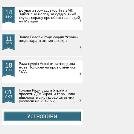
До уваги громадськості та ЗМІ!
14
Здійснено напад на суддю, який
вер
слухає справу про вбивство людей
на Майдані
​Заява Голови Ради суддів України
11
щодо карантинних заходів
бер
Рада суддів України затвердила
18
нове Положення про помічника
тра
судді
Голова Ради суддів України
01
просить ДСА України терміново
лют
відкликати лист щодо штатних
розписів на 2017 рік.
УСІ НОВИНИ