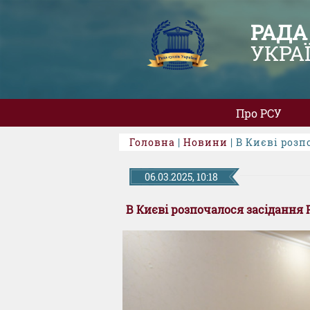
РАДА
УКРА
Про РСУ
Головна
|
Новини
| ​В Києві роз
06.03.2025, 10:18
​В Києві розпочалося засідання 