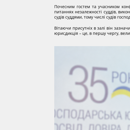
Почесним гостем та учасником конф
питаннях незалежності суддів, викон
судів суддями, тому числі судів госпо
Вітаючи присутніх в залі він зазнач
юрисдикція – це, в першу чергу, велик