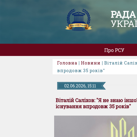
РАДА
УКРА
Про РСУ
Головна
|
Новини
| Віталій Салі
впродовж 35 років"
02.06.2026, 15:11
Віталій Саліхов: "Я не знаю інш
існування впродовж 35 років"