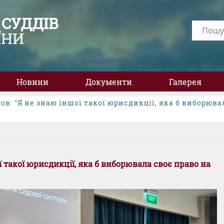
 СУДДІВ
ЇНИ
Новини
Документи
Галерея
хов: "Я не знаю іншої такої юрисдикції, яка б виборюв
ої такої юрисдикції, яка б виборювала своє право на