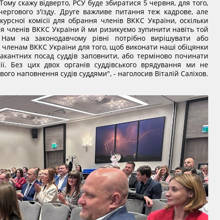
 Тому скажу відверто, РСУ буде збиратися 5 червня, для того,
ергового з'їзду. Друге важливе питання теж кадрове, але
урсної комісії для обрання членів ВККС України, оскільки
я членів ВККС України й ми ризикуємо зупинити навіть той
. Нам на законодавчому рівні потрібно вирішувати або
членам ВККС України для того, щоб виконати наші обіцянки
вакантних посад суддів заповнити, або терміново починати
ії. Без цих двох органів суддівського врядування ми не
ого наповнення судів суддями", - наголосив Віталій Саліхов.