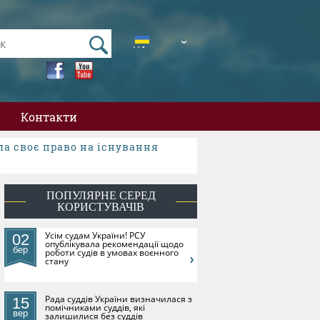
UA
EN
Контакти
ала своє право на існування
ПОПУЛЯРНЕ СЕРЕД
КОРИСТУВАЧІВ
​Усім судам України! РСУ
02
опублікувала рекомендації щодо
бер
роботи судів в умовах воєнного
стану
Рада суддів України визначилася з
15
помічниками суддів, які
вер
залишилися без суддів