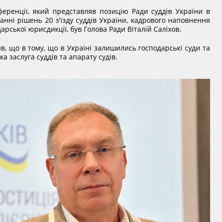
еренції, який представляв позицію Ради суддів України в
анні рішень 20 з'їзду суддів України, кадрового наповнення
дарської юрисдикції, був Голова Ради Віталій Саліхов.
ив, що в тому, що в Україні залишились господарські суди та
а заслуга суддів та апарату судів.