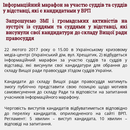
ДОКУМЕНТИ
Інформаційний марафон за участю суддів та суддів
у відставці, які є кандидатами у ВРП
Запрошуємо ЗМІ і громадських активістів на
КАНДИДАТИ ДО КСУ
зустріч із суддями та суддями у відставці, які
висунули свої кандидатури до складу Вищої ради
правосуддя
РІШЕННЯ РСУ
22 лютого 2017 року о 15.00 в Українському кризовому
медіа-центрі (Український дім, вул. Хрещатик, 2) відбудеться
інформаційний марафон за участю суддів та суддів у
НОРМАТИВНІ ДОКУМЕНТИ
відставці, які висунули свої кандидатури для обрання до
складу Вищої ради правосуддя з’їздом суддів України.
МІЖНАРОДНІ СТАНДАРТИ
Кандидати до складу Вищої ради правосуддя матимуть
змогу публічно представити свою позицію щодо мотивів
самовисунення до складу Ради та відповісти на запитання
учасників інформаційного марафону.
СОЦІОЛОГІЧНІ ОПИТУВАННЯ
Черговість виступів кандидатів відбуватиметься відповідно
до переліку кандидатів, оприлюдненого на сайті ВРП.
СИСТЕМА ОЦІНЮВАННЯ
Регламент: 5 хвилин – виступ кандидата, 10 хвилин –
відповіді на запитання.