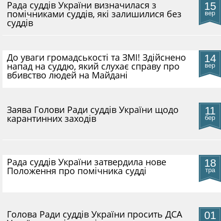
Рада суддів України визначилася з
15
помічниками суддів, які залишилися без
вер
суддів
До уваги громадськості та ЗМІ! Здійснено
14
напад на суддю, який слухає справу про
вер
вбивство людей на Майдані
​Заява Голови Ради суддів України щодо
11
карантинних заходів
бер
Рада суддів України затвердила нове
18
Положення про помічника судді
тра
Голова Ради суддів України просить ДСА
01