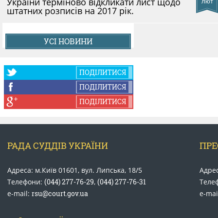
України терміново відкликати лист щодо
лют
штатних розписів на 2017 рік.
УСІ НОВИНИ
ПОДІЛИТИСЯ
ПОДІЛИТИСЯ
ПОДІЛИТИСЯ
РАДА СУДДІВ УКРАЇНИ
ПРЕ
Адреса: м.Київ 01601, вул. Липська, 18/5
Адрес
Телефони:
(044) 277-76-29
,
(044) 277-76-31
Теле
e-mail:
rsu@court.gov.ua
e-mai