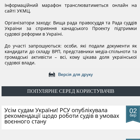
Інформаційний марафон транслюватиметься онлайн на
КОНФЛІКТ ІНТЕРЕСІВ
сайті УКМЦ.
Організатори заходу: Вища рада правосуддя та Рада суддів
НОРМАТИВИ НАВАНТАЖЕННЯ
України за сприяння канадського Проекту підтримки
судової реформи в Україні.
До участі запрошуються: особи, які подали документи як
ГАЛЕРЕЯ
кандидати до складу ВРП, представники медіа-спільноти та
громадські активісти – всі, кому цікава доля української
судової влади.
КОНТАКТИ
Версія для друку
ПОПУЛЯРНЕ СЕРЕД КОРИСТУВАЧІВ
​Усім судам України! РСУ опублікувала
02
рекомендації щодо роботи судів в умовах
бер
воєнного стану